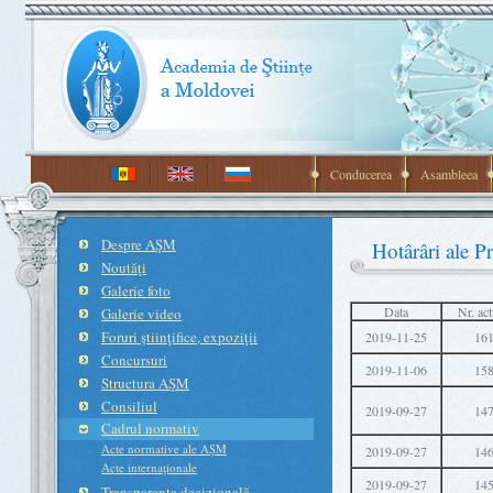
Conducerea
Asambleea
Despre AŞM
Hotârâri ale Pr
Noutăţi
Galerie foto
Data
Nr. act
Galerie video
Foruri ştiinţifice, expoziţii
2019-11-25
16
Concursuri
2019-11-06
15
Structura AŞM
Consiliul
2019-09-27
14
Cadrul normativ
Acte normative ale AŞM
2019-09-27
14
Acte internaţionale
2019-09-27
14
Transparenţa decizională