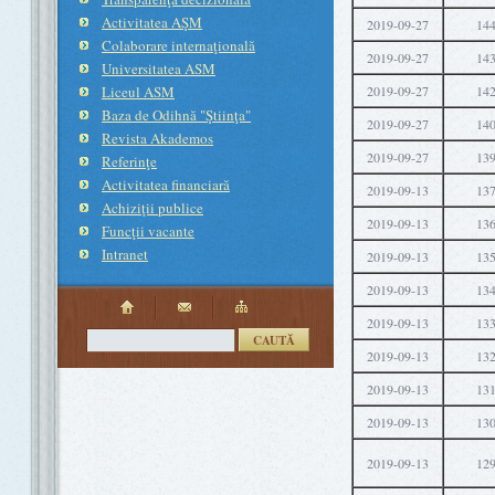
Activitatea AŞM
2019-09-27
14
Colaborare internaţională
2019-09-27
14
Universitatea ASM
Liceul ASM
2019-09-27
14
Baza de Odihnă "Ştiinţa"
2019-09-27
14
Revista Akademos
2019-09-27
13
Referinţe
Activitatea financiară
2019-09-13
13
Achiziţii publice
2019-09-13
13
Funcţii vacante
Intranet
2019-09-13
13
2019-09-13
13
2019-09-13
13
CAUTĂ
2019-09-13
13
2019-09-13
13
2019-09-13
13
2019-09-13
12