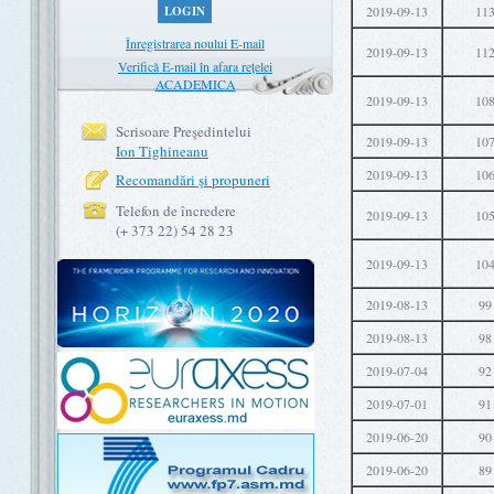
LOGIN
2019-09-13
11
Înregistrarea noului E-mail
2019-09-13
11
Verifică E-mail în afara rețelei
ACADEMICA
2019-09-13
10
Scrisoare Preşedintelui
2019-09-13
10
Ion Tighineanu
2019-09-13
10
Recomandări şi propuneri
Telefon de încredere
2019-09-13
10
(+ 373 22) 54 28 23
2019-09-13
10
2019-08-13
99
2019-08-13
98
2019-07-04
92
2019-07-01
91
2019-06-20
90
2019-06-20
89