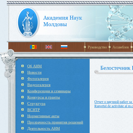
Руководство
Ассамблея
Об АНМ
Белостечник
Новости
Фотогалерея
Видеогалерея
Конференции и семинары
Конкурсы и гранты
Отчет о научной работ за
Структура
Raportul de activitate al m.
ВСНТР
Нормативные акты
Прозрачность принятия решений
Деятельность АНМ