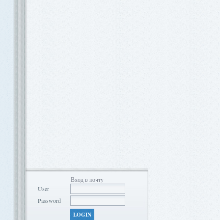
Вход в почту
User
Password
LOGIN