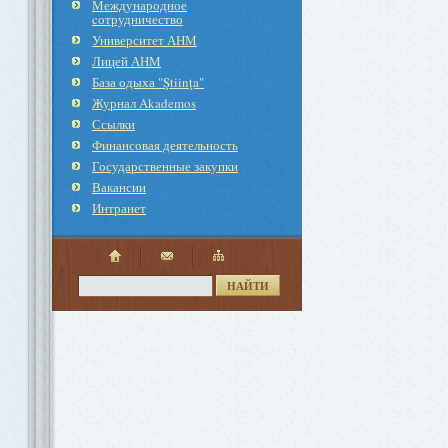
Международное
cотрудничество
Университет АНМ
Лицей АНМ
База одыха "Ştiinţa"
Журнал Akademos
Ссылки
Финансовая деятельность
Государственные закупки
Вакансии
Интранет
НАЙТИ