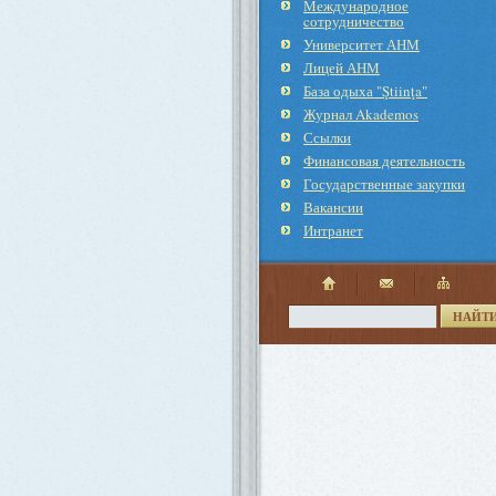
Международное
cотрудничество
Университет АНМ
Лицей АНМ
База одыха "Ştiinţa"
Журнал Akademos
Ссылки
Финансовая деятельность
Государственные закупки
Вакансии
Интранет
НАЙТ