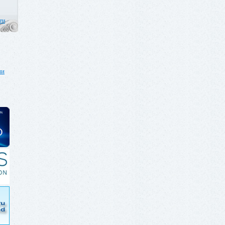
ти
ии