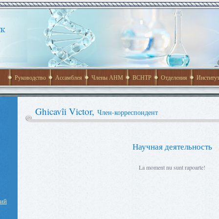
Руководство
Ассамблея
Члены АНМ
ВСНТР
Отделения
Институ
Ghicavîi Victor,
Член-корреспондент
Научная деятельность
La moment nu sunt rapoarte!
ний