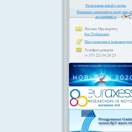
Регистрация новой е-почты
Проверьте электронную почту вне се
ACADEMICA
Письмо Президенту
Ion Tighineanu
Предложения и рекомендац
Телефон доверия
(+ 373 22) 54 28 23