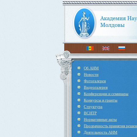
Об АНМ
Новости
Фотогалерея
Видеогалерея
Конференции и семинары
Конкурсы и гранты
Структура
ВСНТР
Нормативные акты
Прозрачность принятия реше
Деятельность АНМ