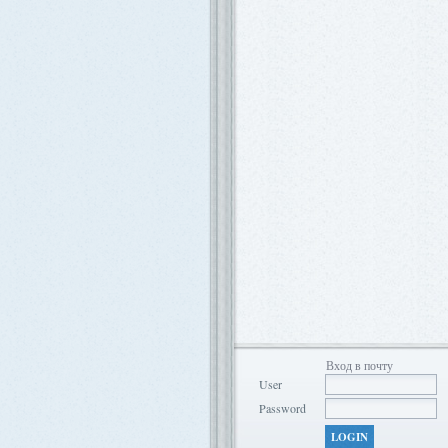
Вход в почту
User
Password
LOGIN