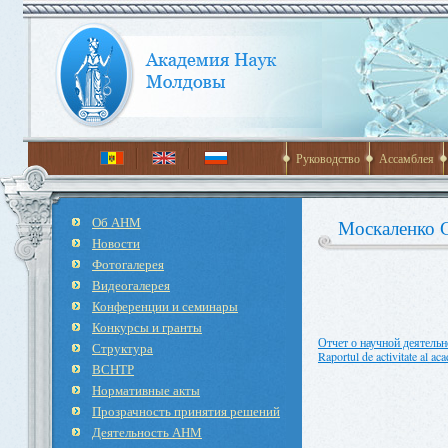
Руководство
Ассамблея
Об АНМ
Москаленко 
Новости
Фотогалерея
Видеогалерея
Конференции и семинары
Конкурсы и гранты
Отчет о научной деятельн
Структура
Raportul de activitate al a
ВСНТР
Нормативные акты
Прозрачность принятия решений
Деятельность АНМ