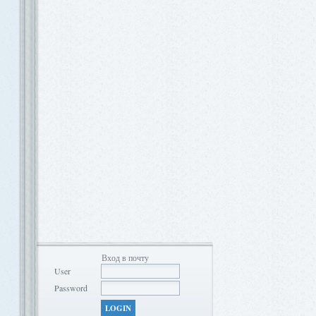
Вход в почту
User
Password
LOGIN