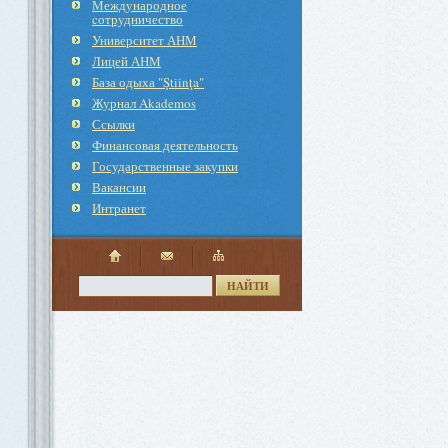
Международное
cотрудничество
Университет АНМ
Лицей АНМ
База одыха "Ştiinţa"
Журнал Akademos
Ссылки
Финансовая деятельность
Государственные закупки
Вакансии
Интранет
НАЙТИ