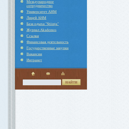
Международное
cотрудничество
Университет АНМ
Лицей АНМ
База одыха "Ştiinţa"
Журнал Akademos
Ссылки
Финансовая деятельность
Государственные закупки
Вакансии
Интранет
НАЙТИ