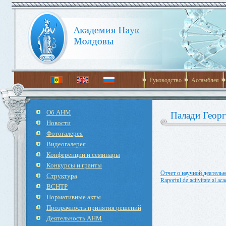
Руководство
Ассамблея
Об АНМ
Палади Геор
Новости
Фотогалерея
Видеогалерея
Конференции и семинары
Конкурсы и гранты
Отчет о научной деятельн
Структура
Raportul de activitate al a
ВСНТР
Нормативные акты
Прозрачность принятия решений
Деятельность АНМ