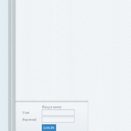
Вход в почту
User
Password
LOGIN