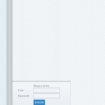
Вход в почту
User
Password
LOGIN