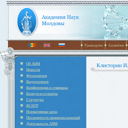
Руководство
Ассамблея
Об АНМ
Клисторин И
Новости
Фотогалерея
Видеогалерея
Конференции и семинары
Конкурсы и гранты
Структура
ВСНТР
Нормативные акты
Прозрачность принятия решений
Деятельность АНМ