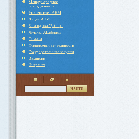
Международное
cотрудничество
Университет АНМ
Лицей АНМ
База одыха "Ştiinţa"
Журнал Akademos
Ссылки
Финансовая деятельность
Государственные закупки
Вакансии
Интранет
НАЙТИ