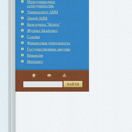
Международное
cотрудничество
Университет АНМ
Лицей АНМ
База одыха "Ştiinţa"
Журнал Akademos
Ссылки
Финансовая деятельность
Государственные закупки
Вакансии
Интранет
НАЙТИ