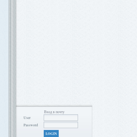
Вход в почту
User
Password
LOGIN