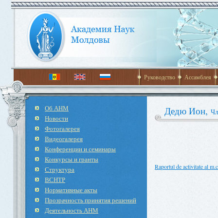
Руководство
Ассамблея
Об АНМ
Дедю Ион,
Чл
Новости
Фотогалерея
Видеогалерея
Конференции и семинары
Конкурсы и гранты
Raportul de activitate al m.
Структура
ВСНТР
Нормативные акты
Прозрачность принятия решений
Деятельность АНМ