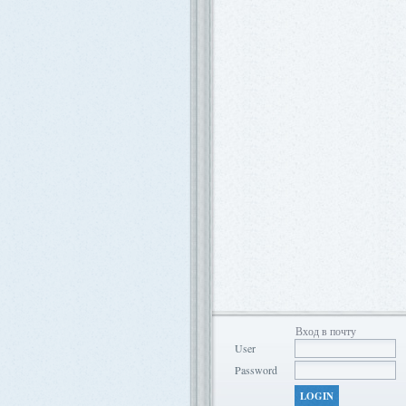
Вход в почту
User
Password
LOGIN