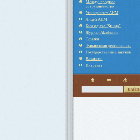
Международное
cотрудничество
Университет АНМ
Лицей АНМ
База одыха "Ştiinţa"
Журнал Akademos
Ссылки
Финансовая деятельность
Государственные закупки
Вакансии
Интранет
НАЙТ