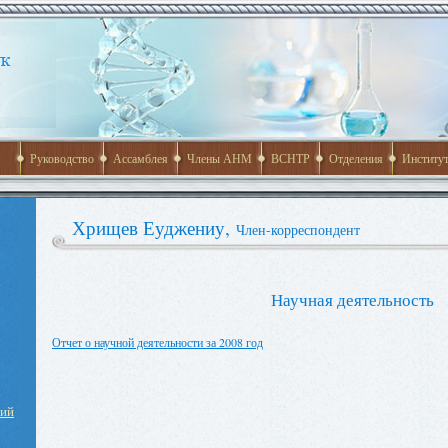
Руководство
Ассамблея
Члены АНМ
ВСНТР
Отделения
Институ
Хрищев Еуджениу,
Член-корреспондент
Научная деятельность
Отчет о научной деятельности за 2008 год
ний