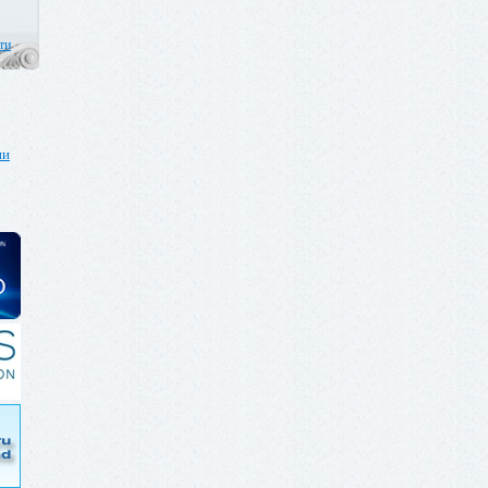
ти
ии