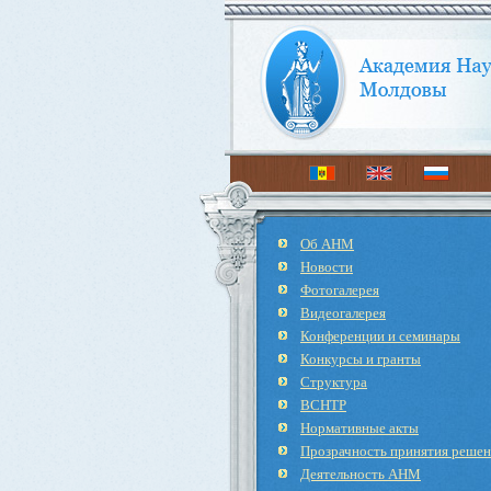
Об АНМ
Новости
Фотогалерея
Видеогалерея
Конференции и семинары
Конкурсы и гранты
Структура
ВСНТР
Нормативные акты
Прозрачность принятия реше
Деятельность АНМ