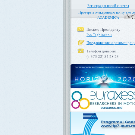
Регистрация новой е-почты
Проверьте электронную почту вне се
ACADEMICA
Письмо Президенту
Ion Tighineanu
Предложения и рекомендац
Телефон доверия
(+ 373 22) 54 28 23