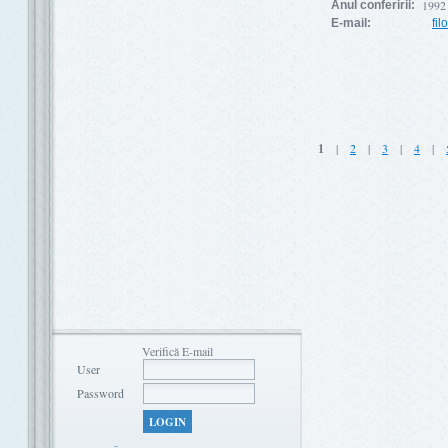
1992
Anul conferirii:
E-mail:
fi
1
|
2
|
3
|
4
|
Verifică E-mail
User
Password
LOGIN