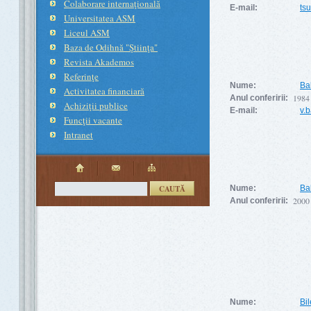
Colaborare internaţională
E-mail:
tsu
Universitatea ASM
Liceul ASM
Baza de Odihnă "Ştiinţa"
Revista Akademos
Referinţe
Nume:
Ba
Activitatea financiară
1984
Anul conferirii:
Achiziţii publice
E-mail:
v.
Funcţii vacante
Intranet
CAUTĂ
Nume:
Ba
2000
Anul conferirii:
Nume:
Bil