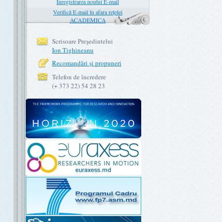
Înregistrarea noului E-mail
Verifică E-mail în afara rețelei
ACADEMICA
Scrisoare Preşedintelui
Ion Tighineanu
Recomandări şi propuneri
Telefon de încredere
(+ 373 22) 54 28 23