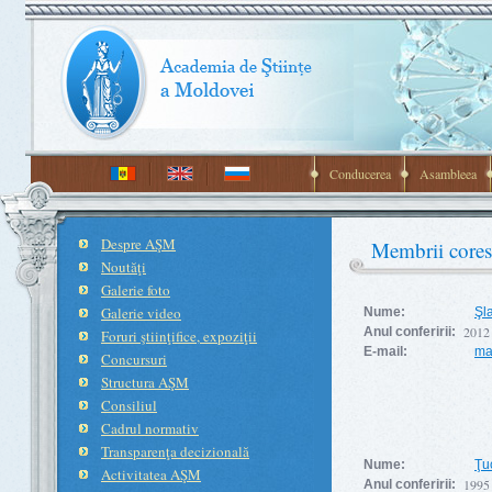
Conducerea
Asambleea
Despre AŞM
Membrii core
Noutăţi
Galerie foto
Galerie video
Nume:
Şl
2012
Anul conferirii:
Foruri ştiinţifice, expoziţii
E-mail:
ma
Concursuri
Structura AŞM
Consiliul
Cadrul normativ
Transparenţa decizională
Nume:
Ţu
Activitatea AŞM
1995
Anul conferirii: