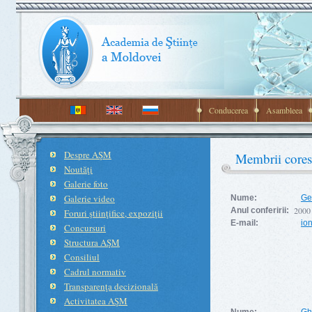
Conducerea
Asambleea
Despre AŞM
Membrii core
Noutăţi
Galerie foto
Galerie video
Nume:
Ge
2000
Anul conferirii:
Foruri ştiinţifice, expoziţii
E-mail:
io
Concursuri
Structura AŞM
Consiliul
Cadrul normativ
Transparenţa decizională
Activitatea AŞM