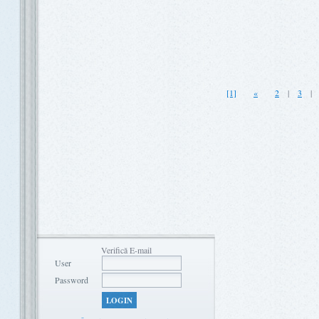
[1]
«
2
|
3
Verifică E-mail
User
Password
LOGIN