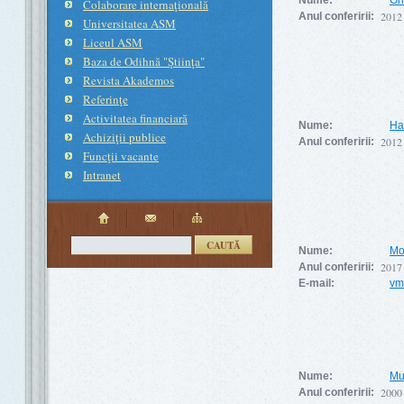
Nume:
Ghi
Colaborare internaţională
2012
Anul conferirii:
Universitatea ASM
Liceul ASM
Baza de Odihnă "Ştiinţa"
Revista Akademos
Referinţe
Activitatea financiară
Nume:
Ha
Achiziţii publice
2012
Anul conferirii:
Funcţii vacante
Intranet
CAUTĂ
Nume:
Mo
2017
Anul conferirii:
E-mail:
vm
Nume:
Mu
2000
Anul conferirii: