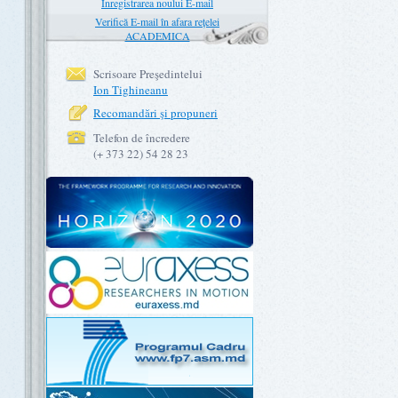
Înregistrarea noului E-mail
Verifică E-mail în afara rețelei
ACADEMICA
Scrisoare Preşedintelui
Ion Tighineanu
Recomandări şi propuneri
Telefon de încredere
(+ 373 22) 54 28 23