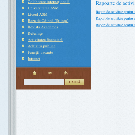
Colaborare internaţională
Rapoarte de activi
Universitatea ASM
Raport de activitate pentru
Liceul ASM
Raport de activitate pentru
Baza de Odihnă "Ştiinţa"
Raport de activitate pentru
Revista Akademos
Referinţe
Activitatea financiară
Achiziţii publice
Funcţii vacante
Intranet
CAUTĂ