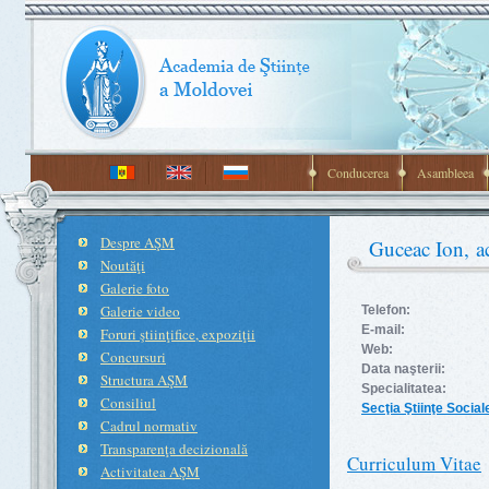
Conducerea
Asambleea
Despre AŞM
Guceac Ion, a
Noutăţi
Galerie foto
Galerie video
Telefon:
E-mail:
Foruri ştiinţifice, expoziţii
Web:
Concursuri
Data naşterii:
Structura AŞM
Specialitatea:
Consiliul
Secţia Ştiinţe Socia
Cadrul normativ
Transparenţa decizională
Curriculum Vitae
Activitatea AŞM