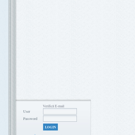
Verifică E-mail
User
Password
LOGIN