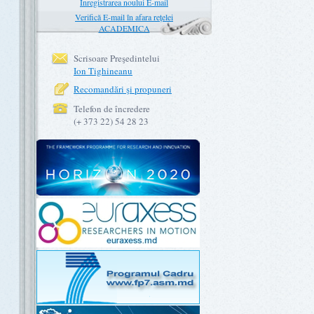
Înregistrarea noului E-mail
Verifică E-mail în afara rețelei
ACADEMICA
Scrisoare Preşedintelui
Ion Tighineanu
Recomandări şi propuneri
Telefon de încredere
(+ 373 22) 54 28 23