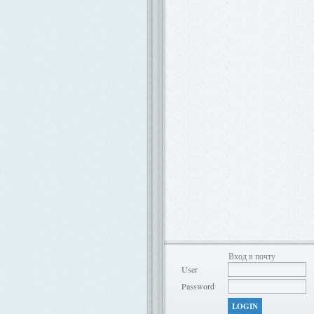
Вход в почту
User
Password
LOGIN