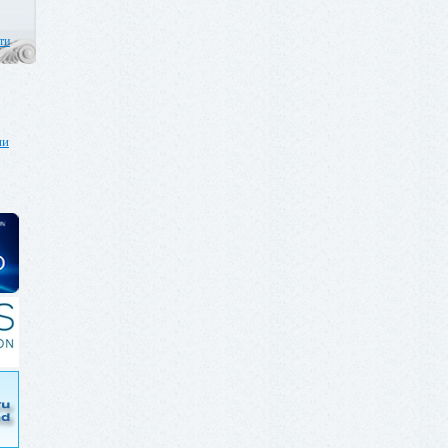
ти
ии