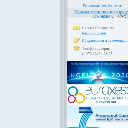
Регистрация новой е-почты
Проверьте электронную почту вне се
ACADEMICA
Письмо Президенту
Ion Tighineanu
Предложения и рекомендац
Телефон доверия
(+ 373 22) 54 28 23