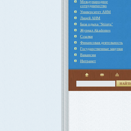
Международное
cотрудничество
Университет АНМ
Лицей АНМ
База одыха "Ştiinţa"
Журнал Akademos
Ссылки
Финансовая деятельность
Государственные закупки
Вакансии
Интранет
НАЙТ