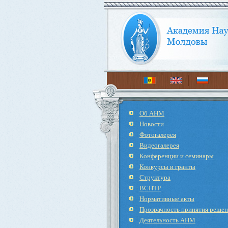
Об АНМ
Новости
Фотогалерея
Видеогалерея
Конференции и семинары
Конкурсы и гранты
Структура
ВСНТР
Нормативные акты
Прозрачность принятия реше
Деятельность АНМ