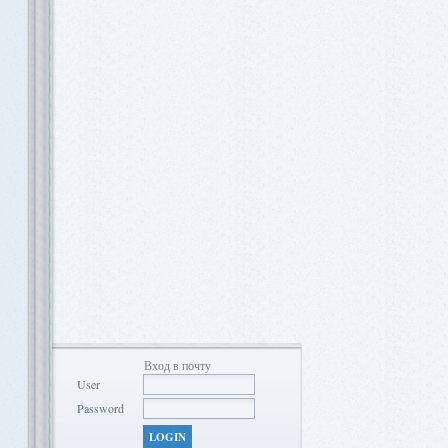
Вход в почту
User
Password
LOGIN