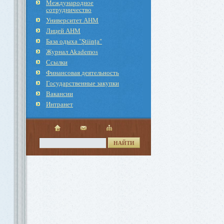
Международное
cотрудничество
Университет АНМ
Лицей АНМ
База одыха "Ştiinţa"
Журнал Akademos
Ссылки
Финансовая деятельность
Государственные закупки
Вакансии
Интранет
НАЙТИ