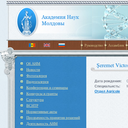
Руководство
Ассамблея
Об АНМ
Șeremet Victo
Новости
Фотогалерея
Видеогалерея
Дата рождения:
Специальнсть:
Конференции и семинары
Отдел Agricole
Конкурсы и гранты
Структура
ВСНТР
Нормативные акты
Прозрачность принятия решений
Деятельность АНМ