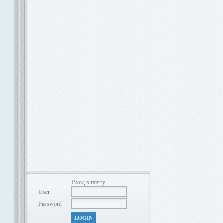
Вход в почту
User
Password
LOGIN