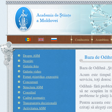
Conducerea
Asambleea
Despre AŞM
Baza de Odihn
Noutăţi
Galerie foto
Baza de Odihnă „Şti
Galerie video
Acum este timpul c
Foruri ştiinţifice, expoziţii
serviciu, toţi doresc
Concursuri
Odihnă- fără proble
Structura AŞM
să ne ocupăm în ti
Consiliul
probleme le găsiţi l
Cadrul normativ
Pentru aceasta este
Transparenţa decizională
ezitaţi să alegeţi ce
Activitatea AŞM