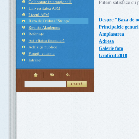
Colaborare internaţională
Putem satisface cu p
Universitatea ASM
Liceul ASM
Despre "Baza de od
Baza de Odihnă "Ştiinţa"
Principalele genuri 
Revista Akademos
Referinţe
Amplasarea
Activitatea financiară
Adresa
Achiziţii publice
Galerie foto
Funcţii vacante
Graficul 2018
Intranet
CAUTĂ