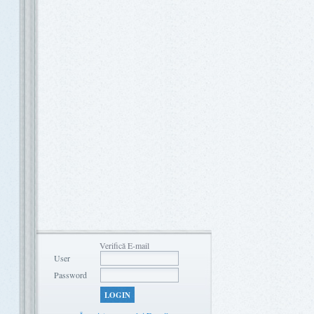
Verifică E-mail
User
Password
LOGIN