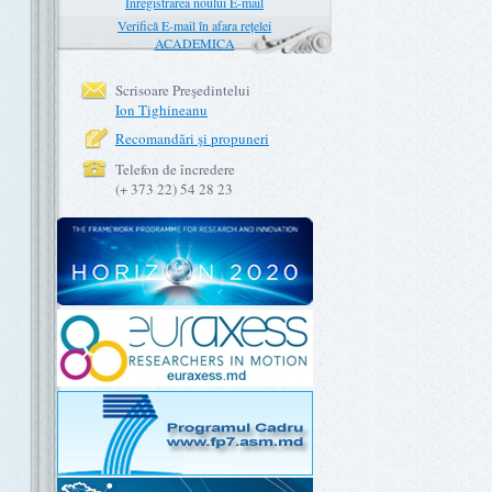
Înregistrarea noului E-mail
Verifică E-mail în afara rețelei
ACADEMICA
Scrisoare Preşedintelui
Ion Tighineanu
Recomandări şi propuneri
Telefon de încredere
(+ 373 22) 54 28 23