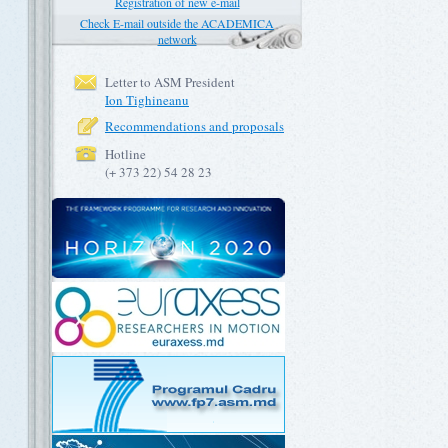
Registration of new e-mail
Check E-mail outside the ACADEMICA
network
Letter to ASM President
Ion Tighineanu
Recommendations and proposals
Hotline
(+ 373 22) 54 28 23