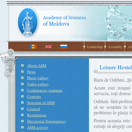
Leadership
Assembly
AS
About ASM
Leisure Hostel
News
Photo gallery
Baza de Odihnă „Şti
Video gallery
Acum este timpul c
Conferences, seminars
serviciu, toţi doresc
Contests
Odihnă- fără proble
Structure of ASM
să ne ocupăm în ti
Council
probleme le găsiţi l
Regulations
Pentru aceasta este
Decisional Transparency
ezitaţi să alegeţi ce
ASM activity