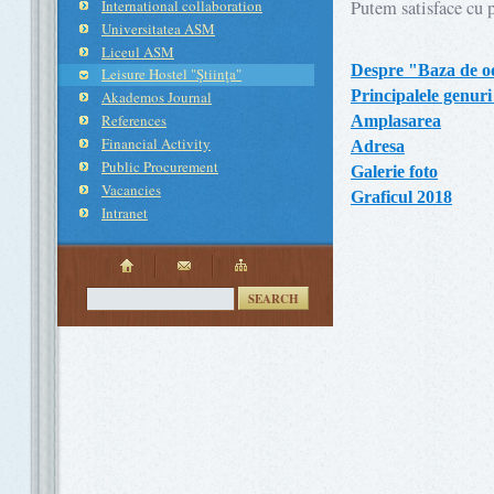
International collaboration
Putem satisface cu p
Universitatea ASM
Liceul ASM
Despre "Baza de od
Leisure Hostel "Ştiinţa"
Principalele genuri 
Akademos Journal
References
Amplasarea
Financial Activity
Adresa
Public Procurement
Galerie foto
Vacancies
Graficul 2018
Intranet
SEARCH