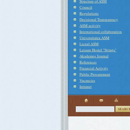
Structure of ASM
Council
Regulations
Decisional Transparency
ASM activity
International collaboration
Universitatea ASM
Liceul ASM
Leisure Hostel "Ştiinţa"
Akademos Journal
References
Financial Activity
Public Procurement
Vacancies
Intranet
SEARC