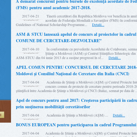
A demarat concursul pentru bursele de excelenţă acordate de Fed
(FMS) pentru anul academic 2017-2018.
2017-04-21
Tinerii cercetători din Republica Moldova vor beneficia în anul
acordate de Federaţia Mondială a Savanţilor (FMS) în confor
Guidelines of National Scholarship Programme...
Detalii...
ASM & STCU lansează apelul de concurs al proiectelor în cadr
COMUNE DE CERCETARE-DEZVOLTARE”
2017-04-10
În conformitate cu prevederile Acordului de Colaborare, semna
Ştiinţe a Moldovei (ASM) şi Centrul Ştiinţifico-Tehnologic d
ASM-STCU din 04 iunie 2013 de a susţine progresul în sf...
Detalii...
APEL COMUN PENTRU CONCURSUL DE CERCETARE 2018-2019
Moldovei şi Consiliul Naţional de Cercetare din Italia (CNCI)
2017-04-04
Academia de Ştiinţe a Moldovei (AŞM) şi Centrul Proiecte Inter
concurs comun de proiecte de cercetare pentru perioada 2018-2
ştiinţifică între Academia de Ştiinţe a Moldovei şi CNCI (Italia), semnat pe data d
Apel de concurs pentru anul 2017: Creşterea participării în c
prin susţinerea mobilităţii cercetătorilor
H
2017-04-04
Academia de Ştiinţe a Moldovei (AŞM) ...
Detalii...
BONUS EUROPEAN pentru participarea în cadrul Programulu
2017-04-04
Academia de Ştiinţe a Moldovei (AŞM) şi Centrul Proiecte Inte