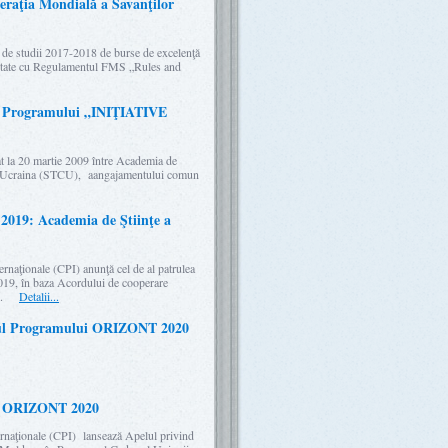
eraţia Mondială a Savanţilor
 de studii 2017-2018 de burse de excelenţă
mitate cu Regulamentul FMS „Rules and
ul Programului „INIŢIATIVE
t la 20 martie 2009 între Academia de
in Ucraina (STCU), aangajamentului comun
: Academia de Ştiinţe a
naţionale (CPI) anunţă cel de al patrulea
019, în baza Acordului de cooperare
e ...
Detalii...
adrul Programului ORIZONT 2020
i ORIZONT 2020
rnaţionale (CPI) lansează Apelul privind