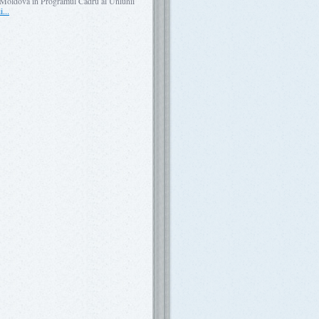
din Moldova în Programul Cadru al Uniunii
i...