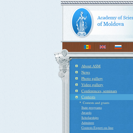
About ASM
News
Photo gallery
Video gallery
Conferences, seminars
Contests
Contests and grants
State programs
Awards
Scholarships
Admitere
Contests Expert on-line