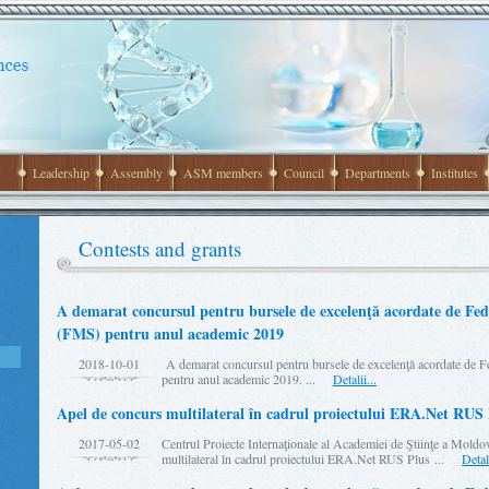
Leadership
Assembly
ASM members
Council
Departments
Institutes
Contests and grants
A demarat concursul pentru bursele de excelenţă acordate de Fed
(FMS) pentru anul academic 2019
2018-10-01
A demarat concursul pentru bursele de excelenţă acordate de F
pentru anul academic 2019. ...
Detalii...
Apel de concurs multilateral în cadrul proiectului ERA.Net RUS 
2017-05-02
Centrul Proiecte Internaţionale al Academiei de Ştiinţe a Mol
multilateral în cadrul proiectului ERA.Net RUS Plus ...
Detali