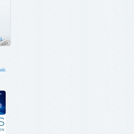
CA
als