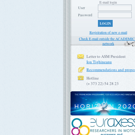
E-mail login
User
Password
LOGIN
Registration of new e-mail
Check E-mail outside the ACADEMI
network
Letter to ASM President
Ion Tighineanu
Recommendations and propos
Hotline
(+ 373 22) 54 28 23