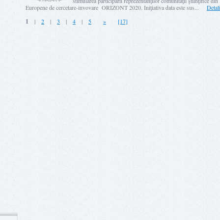
stimularea participării reprezentanţilor comunităţii ştiinţifice 
Europene de cercetare-invovare ORIZONT 2020. Iniţiativa data este sus...
Detali
1
|
2
|
3
|
4
|
5
»
[17]