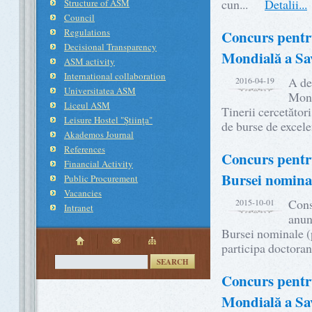
cun...
Detalii...
Structure of ASM
Council
Regulations
Concurs pentru
Decisional Transparency
Mondială a Sa
ASM activity
International collaboration
A de
2016-04-19
Universitatea ASM
Mond
Liceul ASM
Tinerii cercetător
Leisure Hostel "Ştiinţa"
de burse de excel
Akademos Journal
References
Concurs pentru
Financial Activity
Bursei nominal
Public Procurement
Vacancies
Cons
2015-10-01
Intranet
anun
Bursei nominale (
participa doctoran
SEARCH
Concurs pentru
Mondială a Sa