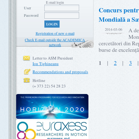
E-mail login
User
Concurs pentru
Password
Mondială a Sa
LOGIN
A de
2014-03-06
Registration of new e-mail
Mond
Check E-mail outside the ACADEMICA
cercetători din R
network
burse de excelenț
Letter to ASM President
1
|
2
|
3
Ion Tighineanu
Recommendations and proposals
Hotline
(+ 373 22) 54 28 23