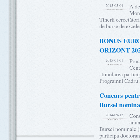
A de
2015-05-04
Mond
Tinerii cercetător
de burse de exce
BONUS EUROPE
ORIZONT 20
Proc
2015-01-01
Cent
stimularea partici
Programul Cadru 
Concurs pentru
Bursei nominal
Cons
2014-09-12
anun
Bursei nominale (
participa doctoran