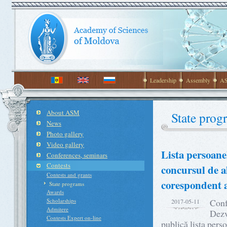
Leadership
Assembly
AS
About ASM
State prog
News
Photo gallery
Video gallery
Lista persoane
Conferences, seminars
Contests
concursul de a
Contests and grants
corespondent
State programs
Awards
Scholarships
Conf
2017-05-11
Admitere
Dezv
Contests Expert on-line
publică lista pers