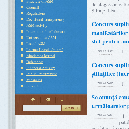
Structure of ASM
de alegere în cal
Council
Științe. Lista ..
Regulations
Decisional Transparency
Concurs suplim
ASM activity
manifestărilor 
International collaboration
Universitatea ASM
stat pentru an
Liceul ASM
Leisure Hostel "Ştiinţa"
1.
2017-05-05
Akademos Journal
References
Concurs suplim
Financial Activity
științifice (lu
Public Procurement
Vacancies
1.
2017-05-05
Intranet
Se anunță conc
următoarelor 
SEARCH
1) ”
2017-05-05
pato
autohtone în opti