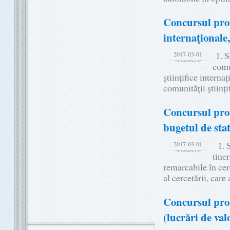
Concursul proi
internaţionale,
1. S
2017-03-01
comu
științifice intern
comunității științ
Concursul proie
bugetul de sta
1. S
2017-03-01
tiner
remarcabile în cer
al cercetării, car
Concursul proi
(lucrări de va