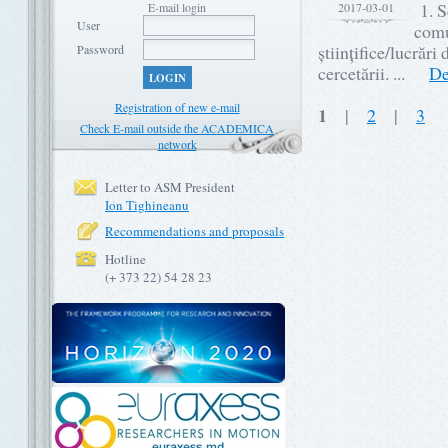
1. S
E-mail login
2017-03-01
User
comun
științifice/lucrăr
Password
cercetării. ...
Det
LOGIN
Registration of new e-mail
1
|
2
|
3
Check E-mail outside the ACADEMICA
network
Letter to ASM President
Ion Tighineanu
Recommendations and proposals
Hotline
(+ 373 22) 54 28 23