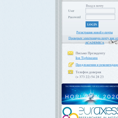
Вход в почту
User
Password
LOGIN
Регистрация новой е-почты
Проверьте электронную почту вне се
ACADEMICA
Письмо Президенту
Ion Tighineanu
Предложения и рекомендац
Телефон доверия
(+ 373 22) 54 28 23