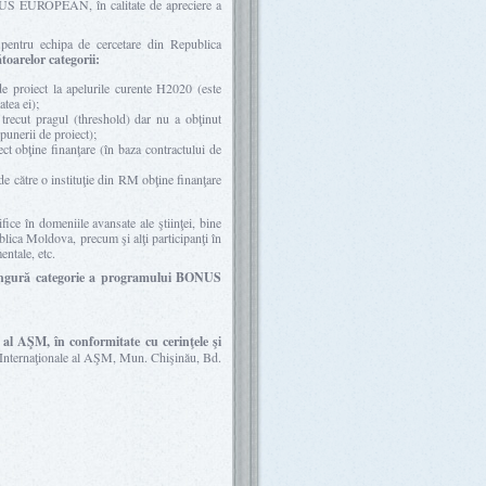
US EUROPEAN, în calitate de apreciere a
entru echipa de cercetare din Republica
oarelor categorii:
e proiect la apelurile curente H2020 (este
atea ei);
trecut pragul (threshold) dar nu a obţinut
opunerii de proiect);
t obţine finanţare (în baza contractului de
e către o instituţie din RM obţine finanţare
ce în domeniile avansate ale ştiinţei, bine
publica Moldova, precum şi alţi participanţi în
ntale, etc.
ingură categorie a programului BONUS
 al AŞM, în conformitate cu cerinţele şi
 Internaţionale al AŞM, Mun. Chişinău, Bd.