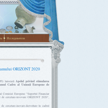
ты
Исследователи
gramului ORIZONT 2020
CPI) lansează
Apelul privind stimularea
rogramul Cadru al Uniunii Europene de
2 al Comisiei Europene "Suportul Financiar
ne de cercetare-invovare ORIZONT 2020",
i de cercetare-inovare-dezvoltare în cadrul