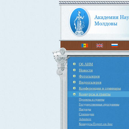
Об АНМ
Новости
Фотогалерея
Видеогалерея
Конференции и семинары
Конкурсы и гранты
Проекты и гранты
Государственные программы
Награды
Стипендии
Admitere
Конкурсы Expert on-line