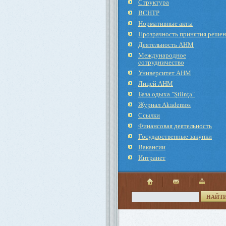
Структура
ВСНТР
Нормативные акты
Прозрачность принятия реше
Деятельность АНМ
Международное
cотрудничество
Университет АНМ
Лицей АНМ
База одыха "Ştiinţa"
Журнал Akademos
Ссылки
Финансовая деятельность
Государственные закупки
Вакансии
Интранет
НАЙТ