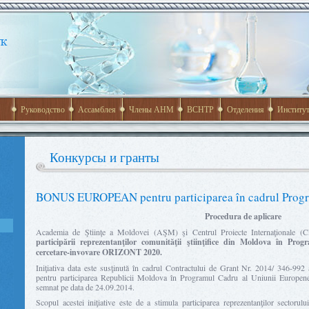
Руководство
Ассамблея
Члены АНМ
ВСНТР
Отделения
Институ
Конкурсы и гранты
BONUS EUROPEAN pentru participarea în cadrul Pro
Procedura de aplicare
Academia de Ştiinţe a Moldovei (AŞM) şi Centrul Proiecte Internaţionale (
participării reprezentanţilor comunităţii ştiinţifice din Moldova în P
cercetare-invovare ORIZONT 2020.
Iniţiativa data este susţinută în cadrul Contractului de Grant Nr. 2014/ 346-99
pentru participarea Republicii Moldova în Programul Cadru al Uniunii Europe
semnat pe data de 24.09.2014.
Scopul acestei iniţiative este de a stimula participarea reprezentanţilor sectorulu