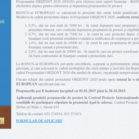
Programului ORIZONT 2020 (H2020) prin oferirea unui suport financiar - BON
eforturilor depuse pentru elaborarea şi depunerea propunerilor de proiect.
BONUS-ul EUROPEAN se calculează în procente din suma totală planificată p
Moldova în cadrul proiectului depus la Programul ORIZONT 2020,
conform următ
ний
0,5%, dar nu mai mult de 5000 lei – în cazul depunerii unei propuneri d
prezentat extrasul, care confirmă depunerea propunerii de proiect şi eligibilit
0,7%, dar nu mai mult de 7000 lei – în cazul în care proiectul depus a 
finanţare (este prezentat rezultatul evaluării şi notificarea de respingere a pr
1,0%, dar nu mai mult de 10000 lei – în cazul în care propunerea de proiec
finanţare semnat a proiectului dat);
2,0%, dar nu mai mult de 20000 lei – în cazul în care un proiect coordonat d
(în baza contractului de finanţare semnat a proiectului dat).
La BONUS-ul EUROPEAN pot apela cercetătorii, aspiranţi la performanţele ştiinţifi
precizate, şi care activează in cadrul instituţiilor din sferă ştiinţei şi inovării din Re
cadrul Programului ORIZONT 2020 din mediul de afaceri, organizaţii nonguvername
Fiecare echipă din cadrul proiectului ORIZONT 2020 poate apela
numai la o s
EUROPEAN
specificată mai sus.
Propunerile pot fi înaintate începînd cu 01.01.2015 pînă la 30.10.2015.
Aplicanţii prezintă propunerile de proiect la Centrul Proiecte Internaţionale
condiţiile de participare stipulate în prezentul Apel la adresa:
Centrul Proiecte
Ştefan cel Mare 1, biroul 433
Telefon de contact: 022 274534, 022 271671.
FORMULAR DE APLICARE
И