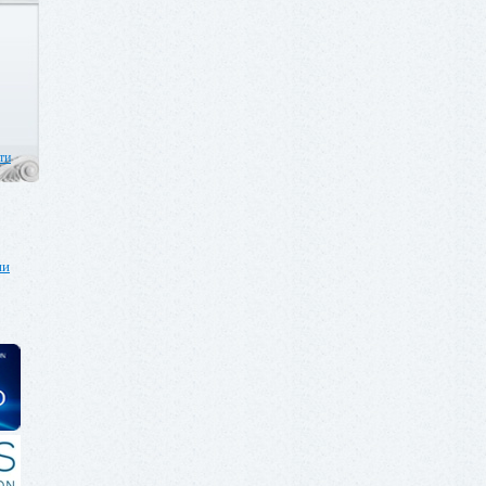
ти
ии