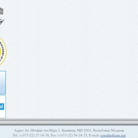
Aдрес: бл. Штефан чел Маре 1, Кишинев, MD-2001, Республика Молдова
Tel.: (+373-22) 27-14-78, Fax: (+373-22) 54-28-23, E-mail:
consiliu@asm.md