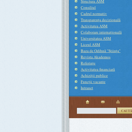
Structura AŞM
Consiliul
Cadrul normativ
Transparenţa decizională
Activitatea AŞM
Colaborare internaţională
Universitatea ASM
Liceul ASM
Baza de Odihnă "Ştiinţa"
Revista Akademos
Referinţe
Activitatea financiară
Achiziţii publice
Funcţii vacante
Intranet
CAUT