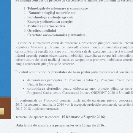
Se anunţă concurs de proiecte de cercetare în următoarele domenii de cercetar
Tehnologiile de informare şi comunicare
Nanotehnologii și materiale noi
Biotehnologii și științe agricole
Energia şi eficacitatea energiei
Medicina şi farmaceutica
Ocrotirea mediului
Cercetare socio-economică şi umanistă
La concurs se înaintează cereri de executare a proiectelor ştiinţifice comune, efectuat
Republica Moldova şi Ucraina, ce prezintă interes pentru comunitatea ştiinţifică
cunoştinţelor şi cercetărilor, care prin metodele sale de executare manifestă o importa
măsuri speciale pentru eficientizarea mobilităţii, dezvoltarea cooperării internațio
infrastructura de scară medie şi înaltă, cu scopul de a promova mobilitatea cercet
lung a colaborării ştiinţifice şi de cercetare.
În cadrul acestui concurs
prioritatea de bază
pentru participarea la acest concurs es
demonstrarea participării în Programul Cadru 7 și Programul Cadru pen
Uniunii Europene;
consolidarea eforturilor pentru elaborarea unor proiecte ştiinţifice pent
Programul Cadru pentru Cercetare și Inovare ORIZONT 2020 al Uniunii E
În conformitate cu Protocolul comisiei mixte moldo-ucrainene privind cooperarea
2015, la concursul anunţat în 2016 vor fi acceptate proiectele comune ale cercetăto
2017-2018 după cum urmează:
Ă
Termenul de aplicare la concurs:
15 februarie -15 aprilie 2016;
Data limită de înaintare a propunerilor este 15 aprilie 2016.