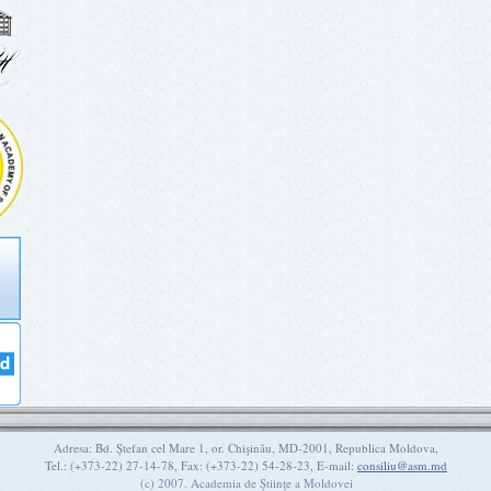
Adresa: Bd. Ştefan cel Mare 1, or. Chişinău, MD-2001, Republica Moldova,
Tel.: (+373-22) 27-14-78, Fax: (+373-22) 54-28-23, E-mail:
consiliu@asm.md
(c) 2007. Academia de Ştiinţe a Moldovei