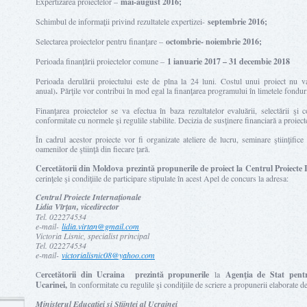
Expertizarea proiectelor –
mai-august 2016;
Schimbul de informații privind rezultatele expertizei-
septembrie 2016;
Selectarea proiectelor pentru finanţare –
octombrie- noiembrie 2016;
Perioada finanțării proiectelor comune –
1 ianuarie 2017 – 31 decembie 2018
Perioada derulării proiectului este de pîna la 24 luni. Costul unui proiect nu 
anual)
.
Părţile vor contribui în mod egal la finanţarea programului în limetele fonduri
Finanţarea proiectelor se va efectua în baza rezultatelor evaluării, selectării ş
conformitate cu normele şi regulile stabilite. Decizia de susţinere financiară a proiec
În cadrul acestor proiecte vor fi organizate ateliere de lucru, seminare ştiinţific
oamenilor de ştiinţă din fiecare ţară.
Cercetătorii din Moldova prezintă propunerile de proiect la Centrul Proiecte
cerinţele şi condiţiile de participare stipulate în acest Apel de concurs la adresa:
Centrul Proiecte Internaţionale
Lidia Vîrţan, vicedirector
Tel. 022274534
e-mail-
lidia.virtan@gmail.com
Victoria Lisnic, specialist principal
Tel. 022274534
e-mail-
victorialisnic08@yahoo.com
C
ercetătorii din Ucraina prezintă propunerile
la
Agenţia de Stat pentr
Ucarinei,
în conformitate cu regulile şi condiţiile de scriere a propunerii elaborate 
Ministerul Educației și Științei al Ucrainei