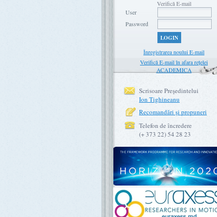
Verifică E-mail
User
Password
LOGIN
Înregistrarea noului E-mail
Verifică E-mail în afara rețelei
ACADEMICA
Scrisoare Preşedintelui
Ion Tighineanu
Recomandări şi propuneri
Telefon de încredere
(+ 373 22) 54 28 23