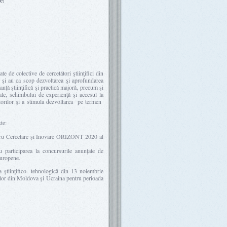
e:
e de colective de cercetători ştiinţifici din
 şi au ca scop dezvoltarea şi aprofundarea
nţă ştiinţifică şi practică majoră, precum şi
nale, schimbului de experienţă şi accesul la
ătorilor şi a stimula dezvoltarea pe termen
te:
tru Cercetare și Inovare ORIZONT 2020 al
ru participarea la concursurile anunţate de
uropene.
 ştiinţifico- tehnologică din 13 noiembrie
rilor din Moldova şi Ucraina pentru perioada