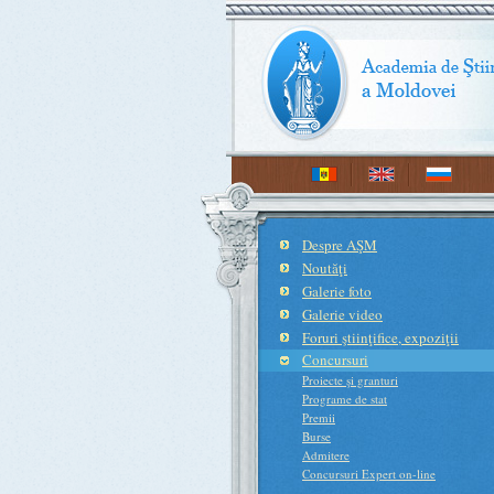
Despre AŞM
Noutăţi
Galerie foto
Galerie video
Foruri ştiinţifice, expoziţii
Concursuri
Proiecte şi granturi
Programe de stat
Premii
Burse
Admitere
Concursuri Expert on-line