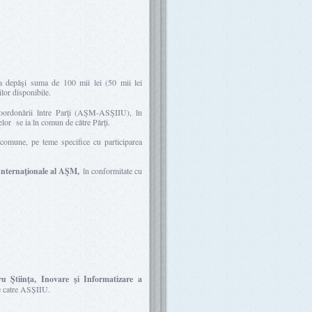
va depăşi suma de 100 mii lei (50 mii lei
lor disponibile.
i coordonării între Parţi (AŞM-ASŞIIU), în
telor se ia în comun de către Părţi.
e comune, pe teme specifice cu participarea
 Internaţionale al AŞM,
în conformitate cu
u Ştiinţa, Inovare şi Informatizare a
de catre ASȘIIU.