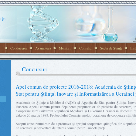
Conducerea
Asambleea
Membrii
Consiliul
Secţii de Ştiinţe
Inst
Concursuri
Apel comun de proiecte 2016-2018: Academia de Ştiinţe
Stat pentru Ştiinţa, Inovare şi Informatizărea a Ucrain
Academia de Ştiinţe a Moldovei (AŞM) şi Agenţia de Stat pentru Ştiinţa, Inov
lansează Apelul comun pentru depunerea propunerilor de proiecte de cercetare, î
Cooperare între Guvernul Republicii Moldova şi Guvernul Ucrainei în domeniul învăţă
data de 20 martie 1993, Protocolului Comisiei moldo-ucrainene de cooperare științif
Scopul concursului este de a promova şi sprijini cooperarea ştiinţifică din Republ
de cercetare şi dezvoltare de interes comun pentru ambele părţi.