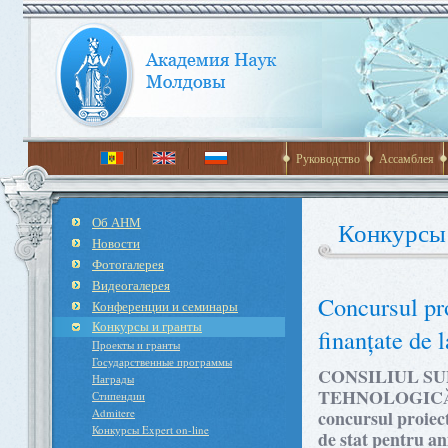
Руководство
Ассамблея
Об АНМ
Конкурсы
Новости
Фотогалерея
Видеогалерея
Concursul pro
Конференции и семинары
Конкурсы и гранты
finanțate de 
Проекты и гранты
Государственные программы
CONSILIUL SU
Награды
TEHNOLOGICĂ 
Стипендии
Admitere
concursul proiect
Конкурсы Expert on-line
de stat pentru a