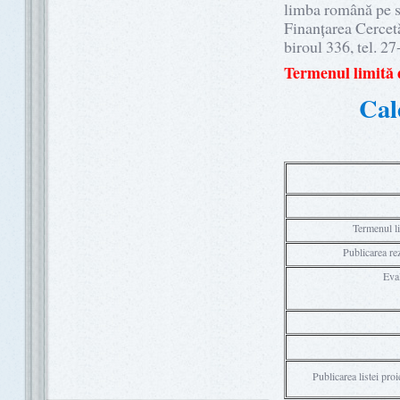
limba română pe su
Finanțarea Cercet
biroul 336, tel. 2
Termenul limită 
Cal
Termenul li
Publicarea rez
Eval
Publicarea listei pro