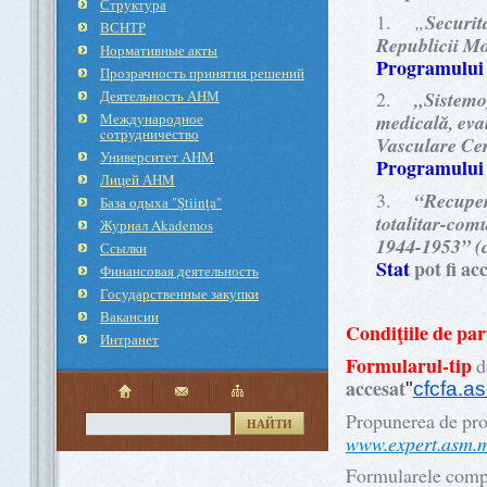
Структура
1.
„
Securit
ВСНТР
Republicii Mo
Нормативные акты
Programului 
Прозрачность принятия решений
Деятельность АНМ
2.
„
Sistemog
Международное
medicală, eva
cотрудничество
Vasculare Cer
Университет АНМ
Programului 
Лицей АНМ
3.
“
Recuper
База одыха "Ştiinţa"
totalitar-com
Журнал Akademos
1944-1953” (c
Ссылки
Stat
pot fi ac
Финансовая деятельность
Государственные закупки
Вакансии
Condiţiile de par
Интранет
Formularul-tip
d
accesat
"
cfcfa.a
Propunerea de proi
НАЙТИ
www.expert.asm.
Formularele comple