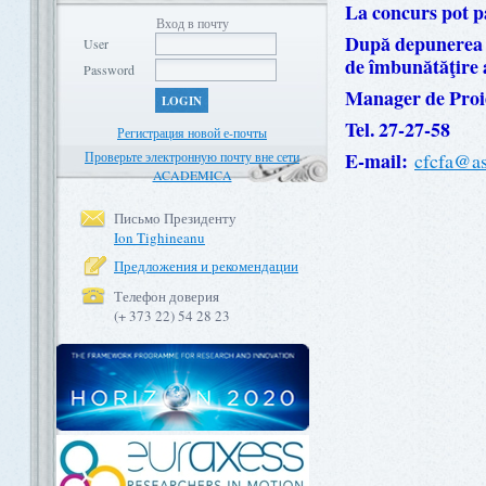
La concurs pot par
Вход в почту
După depunerea p
User
de îmbunătăţire a
Password
Manager de Proi
LOGIN
Tel. 27-27-58
Регистрация новой е-почты
E-mail:
Проверьте электронную почту вне сети
cfcfa@a
ACADEMICA
Письмо Президенту
Ion Tighineanu
Предложения и рекомендации
Телефон доверия
(+ 373 22) 54 28 23