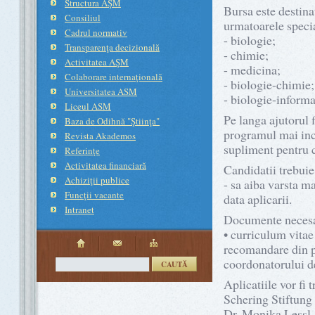
Structura AŞM
Bursa este destina
Consiliul
urmatoarele specia
Cadrul normativ
- biologie;
Transparenţa decizională
- chimie;
Activitatea AŞM
- medicina;
Colaborare internaţională
- biologie-chimie;
Universitatea ASM
- biologie-informa
Liceul ASM
Pe langa ajutorul
Baza de Odihnă "Ştiinţa"
programul mai incl
Revista Akademos
supliment pentru 
Referinţe
Activitatea financiară
Candidatii trebuie
Achiziţii publice
- sa aiba varsta ma
Funcţii vacante
data aplicarii.
Intranet
Documente necesa
• curriculum vitae
recomandare din pa
coordonatorului de
CAUTĂ
Aplicatiile vor fi 
Schering Stiftung
Dr. Monika Lessl