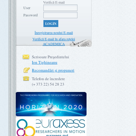
Verifică E-mail
User
Password
LOGIN
Înregistrarea noului E-mail
Verifică E-mail în afara rețelei
ACADEMICA
Scrisoare Preşedintelui
Ion Tighineanu
Recomandări şi propuneri
Telefon de încredere
(+ 373 22) 54 28 23