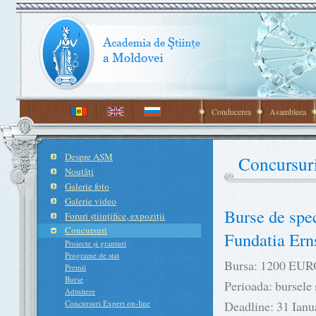
Conducerea
Asambleea
Despre AŞM
Concursur
Noutăţi
Galerie foto
Galerie video
Burse de spec
Foruri ştiinţifice, expoziţii
Concursuri
Fundatia Er
Proiecte şi granturi
Programe de stat
Bursa: 1200 EURO
Premii
Burse
Perioada: bursele 
Admitere
Concursuri Expert on-line
Deadline: 31 Ianuar