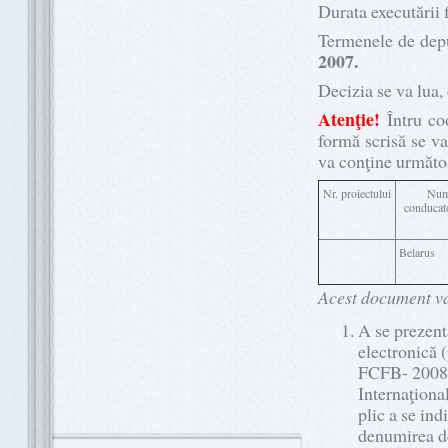
Durata executării f
Termenele de depu
2007.
Decizia se va lua,
Atenţie!
Întru co
formă scrisă se v
va conţine următo
Nr. proiectului
Num
conducato
Belarus
Acest document va f
A se prezent
electronică 
FCFB- 2008-
Internaţional
plic a se i
denumirea de