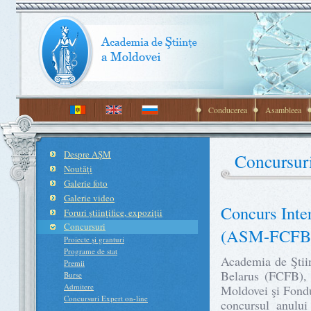
Conducerea
Asambleea
Despre AŞM
Concursur
Noutăţi
Galerie foto
Galerie video
Concurs Inte
Foruri ştiinţifice, expoziţii
Concursuri
(ASM-FCFB
Proiecte şi granturi
Programe de stat
Academia de Ştii
Premii
Belarus (FCFB), 
Burse
Admitere
Moldovei şi Fondu
Concursuri Expert on-line
concursul anului