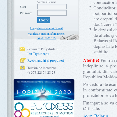
conducătorul
Verifică E-mail
User
Conducătorii 
pot partici
Password
are dreptul 
LOGIN
două cereri î
Înregistrarea noului E-mail
În devizul de
Verifică E-mail în afara rețelei
de altele, şi
ACADEMICA
Belarus şi Re
deplasările 
Scrisoare Preşedintelui
stabilite.
Ion Tighineanu
Atenţie!
Pentru re
Recomandări şi propuneri
îndeplinire a pr
Telefon de încredere
grantului, din car
(+ 373 22) 54 28 23
Republica Moldov
Procedura de exami
în conformitate c
proiectelor se va
Finanţarea se va e
ţării sale.
Aviz_Belarus