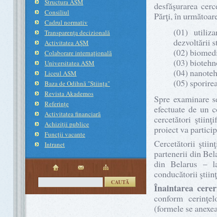
Structura AŞM
desfăşurarea cerc
Consiliul
Părţi, în următoare
Cadrul normativ
(01) utiliz
Transparenţa decizională
dezvoltării s
Activitatea AŞM
(02) biomedic
Colaborare internaţională
(03) biotehno
Universitatea ASM
(04) nanotehn
Liceul ASM
(05) sporirea
Baza de Odihnă "Ştiinţa"
Revista Akademos
Spre examinare se
Referinţe
efectuate de un co
Activitatea financiară
cercetători ştiinţ
Achiziţii publice
proiect va partici
Funcţii vacante
Cercetătorii ştii
Intranet
partenerii din Bela
din Belarus – l
conducătorii ştiinţi
CAUTĂ
Înaintarea cerer
conform cerinţel
(formele se anexea