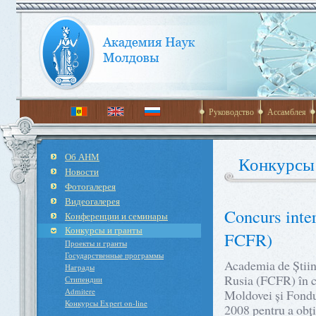
Руководство
Ассамблея
Об АНМ
Конкурсы
Новости
Фотогалерея
Видеогалерея
Concurs inte
Конференции и семинары
Конкурсы и гранты
FCFR)
Проекты и гранты
Государственные программы
Academia de Ştiin
Награды
Rusia (FCFR) în c
Стипендии
Admitere
Moldovei şi Fondu
Конкурсы Expert on-line
2008 pentru a obţi