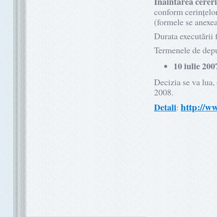
Înaintarea cereri
conform cerinţelor
(formele se anexea
Durata executării f
Termenele de depun
10 iulie 200
Decizia se va lua,
2008.
http://
Detali
: