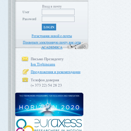
Вход в почту
User
Password
LOGIN
Регистрация новой е-почты
Проверьте электронную почту вне сети
ACADEMICA
Письмо Президенту
Ion Tighineanu
Предложения и рекомендации
Телефон доверия
(+ 373 22) 54 28 23