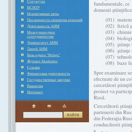
Структура
fundamentale, ce 
ВСНТР
domenii ştiinţifice
Нормативные акты
(01) matemat
Прозрачность принятия решений
(02) fizică 
Деятельность АНМ
(03) chimie
Международное
cотрудничество
(04) biologi
Университет АНМ
(05) ştiinţe 
Лицей АНМ
(06) ştiinţe
База одыха "Ştiinţa"
(07) tehnolo
Журнал Akademos
(08) baze fu
Ссылки
Spre examinare se 
Финансовая деятельность
efectuate de un col
Государственные закупки
cercetători ştiinţi
Вакансии
proiect va partici
Интранет
Rusă.
Cercetătorii ştiin
partenerii din Rusi
НАЙТИ
din Federaţia Rus
conducătorii ştiinţi