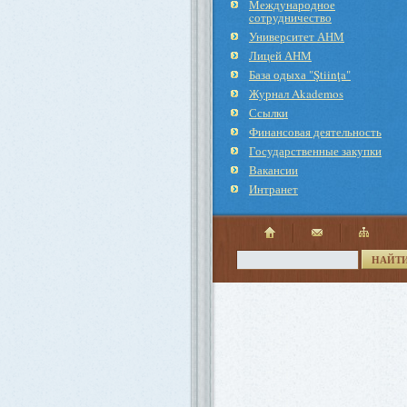
Международное
cотрудничество
Университет АНМ
Лицей АНМ
База одыха "Ştiinţa"
Журнал Akademos
Ссылки
Финансовая деятельность
Государственные закупки
Вакансии
Интранет
НАЙТ