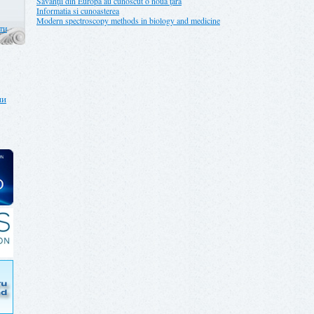
Savanţii din Europa au cunoscut o nouă ţară
Informatia si cunoasterea
Modern spectroscopy methods in biology and medicine
ти
ии