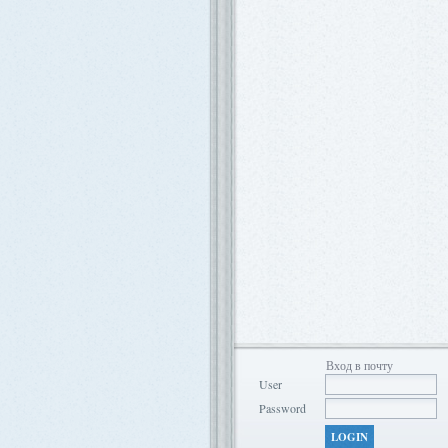
Вход в почту
User
Password
LOGIN