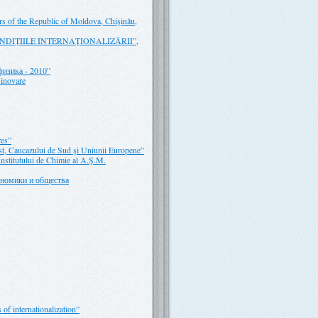
ers of the Republic of Moldova, Chişinău,
N CONDIŢIILE INTERNAŢIONALIZĂRII”,
физика - 2010”
-inovare
res”
 Est, Caucazului de Sud şi Uniunii Europene”
 Institutului de Chimie al A.Ş.M.
номики и общества
of internationalization”