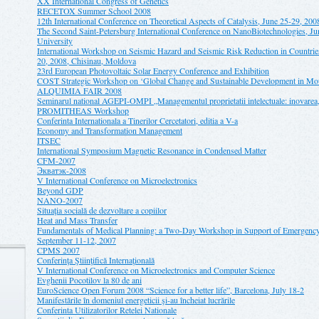
XX International Congress of Genetics
RECETOX Summer School 2008
12th International Conference on Theoretical Aspects of Catalysis, June 25-29, 200
The Second Saint-Petersburg International Conference on NanoBiotechnologies, Jun
University
International Workshop on Seismic Hazard and Seismic Risk Reduction in Countri
20, 2008, Chisinau, Moldova
23rd European Photovoltaic Solar Energy Conference and Exhibition
COST Strategic Workshop on ‘Global Change and Sustainable Development in Mou
ALQUIMIA FAIR 2008
Seminarul national AGEPI-OMPI „Managementul proprietatii intelectuale: inovarea, 
PROMITHEAS Workshop
Conferinta Internationala a Tinerilor Cercetatori, editia a V-a
Economy and Transformation Management
ITSEC
International Symposium Magnetic Resonance in Condensed Matter
CFM-2007
Экватэк-2008
V International Conference on Microelectronics
Beyond GDP
NANO-2007
Situaţia socială de dezvoltare a copiilor
Heat and Mass Transfer
Fundamentals of Medical Planning: a Two-Day Workshop in Support of Emergency
September 11-12, 2007
CPMS 2007
Conferinţa Ştiinţifică Internaţională
V International Conference on Microelectronics and Computer Science
Evghenii Pocotilov la 80 de ani
EuroScience Open Forum 2008 “Science for a better life”, Barcelona, July 18-2
Manifestările în domeniul energeticii şi-au încheiat lucrările
Conferinta Utilizatorilor Retelei Nationale