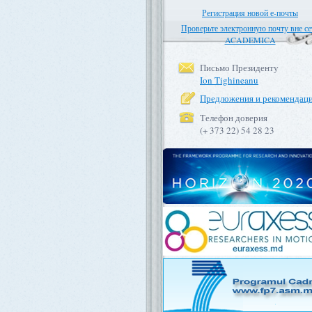
Регистрация новой е-почты
Проверьте электронную почту вне се
ACADEMICA
Письмо Президенту
Ion Tighineanu
Предложения и рекомендац
Телефон доверия
(+ 373 22) 54 28 23