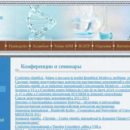
Руководство
Ассамблея
Члены АНМ
ВСНТР
Отделения
Институ
Конференции и семинары
Conferința științifică „Știința și inovarea în nordul Republicii Moldova: probleme, re
Сводные данные международных конгрессно-выставочных мероприятий в обла
Conferinţa ştiinţifi că cu participare internaţională Cernoziomurile Moldovei – evoluţia, 
Sesiunea a VI-a a Consiliului pentru Editarea de Carte de pe lângă AIAŞ și concursu
A 47-a ediție a Conferinței internaționale EUCHEM în domeniul stereochimiei
Список международных мероприятий в 2011-2013
Structura şi funcţionalitatea sistemelor biologice – diversitate şi universalitate
Психологические аспекты противодействия идеологии экстремизма
Simpozion Internaţional - Humboldt Kolleg - Cooperation and Networking of Univer
MEDITECH 2011
Seminarul ştiinţific „Chişinău – Centru ştiinţific internaţional în domeniul Chimiei 
ний
Supramoleculare”
Conferinţa Internaţională a Tinerilor Cercetători, ediţia a VIII-a