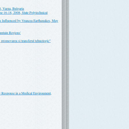
8, Varna, Bulgaria
e 16-18, 2008, State Polytechnical
es Influenced by Vrancea Earthquakes, May
ntain Regions'
promovarea si transferul tehnologic”
 Response in a Medical Environment,