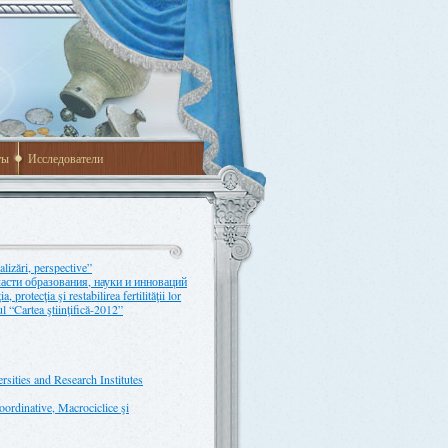
ты
Исследователи
alizări, perspective”
сти образования, науки и инноваций
protecţia şi restabilirea fertilităţii lor
l “Cartea ştiinţifică-2012”
sities and Research Institutes
Coordinative, Macrociclice şi