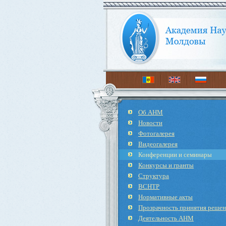
Об АНМ
Новости
Фотогалерея
Видеогалерея
Конференции и семинары
Конкурсы и гранты
Структура
ВСНТР
Нормативные акты
Прозрачность принятия реше
Деятельность АНМ