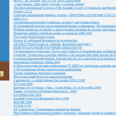
ВОДА – ИСТОРИЯ, РЕСУРСЫ, ПЕРСПЕКТИВЫ
„Cartografierea - între cadrul geografic şi codurile culturii”
The IX-th International Congress of the Scientific Society of Geneticists and Breed
October, 21-22
Conferinţa internaţională Ştiinţifico-Practică „CREŞTEREA ECONOMICĂ Î
ediţia a V-a
3rd International Scientific Conference on Energy and Climate Change
III Евразийский конгресс по медицинской физике и инженерии “Медицинская 
Problrme actuale ale organizării şi autoorganizării sistemului de cercetare-dezvoltare
Manifestari stiintifice planificate pentru organizare in 2008-2009
The Fourth World Science Forum
Космос & глобальной безопасности человечества
3rd OECD World Forum on “Statistics, Knowledge and Policy”
МЕЖДУНАРОДНЫЙ НАУЧНЫЙ СИМПОЗИУМ
Vth International Symposium “Design and Synthesis of Supramolecular Architectu
Conferinţa “Promovarea cooperării ştiinţifice şi de cercetare între ţările Europei de
Conferinţa Internaţională jubiliară, dedicată celei de a 50-a aniversări de la fondarea
International Conference Chimia 2009
X Международная научная конференция ГУ-ВШЭ по проблемам развития эко
V Всеукраинская научно-практическая конференция
Россия: ключевые проблемы и решения
И
Международный форум по нанотехнологиям
Cantemireştii – o celebră dinastie din secolele XVII-XVIII
ICT-event 2008
European City of Science, Paris – Grand Palais, 14-16 November 2008
Химия, структура и функция биомолекул - 2008
E-COMM-LINE 2008
ScanBalt Forum and Biomaterials Days 2008
MSCMP 2008
XVII th UCIC
XX Симпозиум "Современная химическая физика"
Third Edition of International Scientific Conference „Economic growth in conditions 