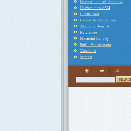
International collaboration
Universitatea ASM
Liceul ASM
Leisure Hostel "Ştiinţa"
Akademos Journal
References
Financial Activity
Public Procurement
Vacancies
Intranet
SEARC