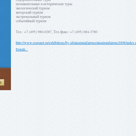
познавательные и исторические туры
экологический туризм
авторский туризм
экстремальный туризм
событийный туризм
Тел.: +7 (495) 980-0287, Тел./факс: +7 (495) 684-3780
http://www.exponet.ru/exhibitions/by-id/alquimiafairmo/alquimiafairmo2008/index.
Detalii...
H