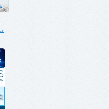
CA
als