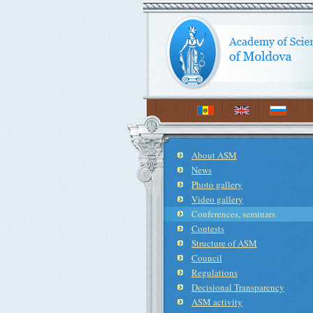
About ASM
News
Photo gallery
Video gallery
Conferences, seminars
Contests
Structure of ASM
Council
Regulations
Decisional Transparency
ASM activity