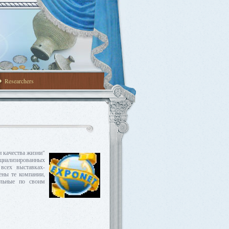
Researchers
 качества жизни"
иализированных
всех выставках-
ны те компании,
альные по своим