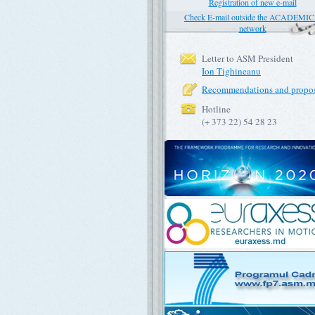
Registration of new e-mail
Check E-mail outside the ACADEMI
network
Letter to ASM President
Ion Tighineanu
Recommendations and propos
Hotline
(+ 373 22) 54 28 23