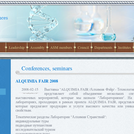
Leadership
Assembly
ASM members
Council
Departments
Institutes
Conferences, seminars
ALQUIMIA FAIR 2008
2008-02-15
Выставка "ALQUIMIA FAIR /Алхимия Фэйр/ - Технологии
представляет собой объединение нескольких спец
выставочных мероприятий, которые мы назвали "Лабораториями". На 
лабораториях, проходящих в рамках проекта ALQUIMIA FAIR, представле
которые предлагают продукцию и услуги высокого качества или уник
свойствам.
Тематические разделы Лаборатории "Алхимия Странствий":
индивидуальные туры
подводные путешествия
исследовательский туризм
оздоровительные туры