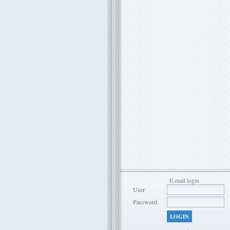
E-mail login
User
Password
LOGIN