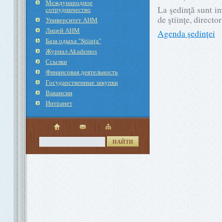
Международное
La şedinţă sunt in
cотрудничество
de ştiinţe, directo
Университет АНМ
Лицей АНМ
Agenda ședinței
База одыха "Ştiinţa"
Журнал Akademos
Ссылки
Финансовая деятельность
Государственные закупки
Вакансии
Интранет
НАЙТИ