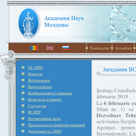
Руководство
Ассамблея
Об АНМ
Заседания В
Новости
Фотогалерея
Видеогалерея
Ședința Consiliul
Конференции и семинары
februarie 2018
Конкурсы и гранты
6 februarie c
La
Структура
Sfânt nr. 1) v
ВСНТР
Dezvoltare Teh
Нормативные акты
activitatea Secții
Прозрачность принятия решений
Agenției pentr
Деятельность АНМ
Internaționale, Li