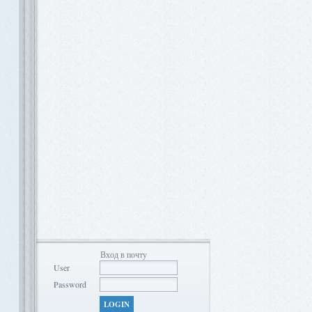
Вход в почту
User
Password
LOGIN