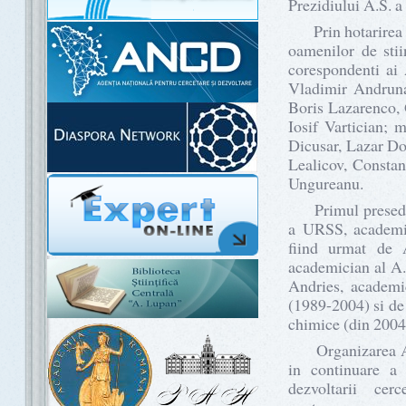
Prezidiului A.S. a
Prin hotarirea G
oamenilor de stii
corespondenti ai 
Vladimir Andruna
Boris Lazarenco, 
Iosif Vartician; 
Dicusar, Lazar Do
Lealicov, Constan
Ungureanu.
Primul presedint
a URSS, academici
fiind urmat de
academician al A.
Andries, academic
(1989-2004) si de
chimice (din 2004
Organizarea Acad
in continuare a s
dezvoltarii cer