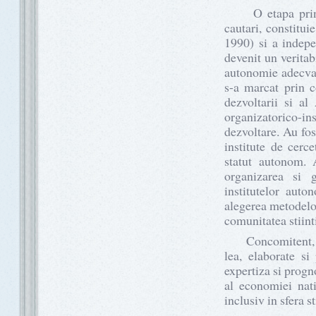
O etapa principi
cautari, constitu
1990) si a indep
devenit un veritabi
autonomie adecvat
s-a marcat prin c
dezvoltarii si al
organizatorico-in
dezvoltare. Au fos
institute de cerc
statut autonom. 
organizarea si g
institutelor auto
alegerea metodelor 
comunitatea stiint
Concomitent, res
lea, elaborate si
expertiza si progno
al economiei natio
inclusiv in sfera st