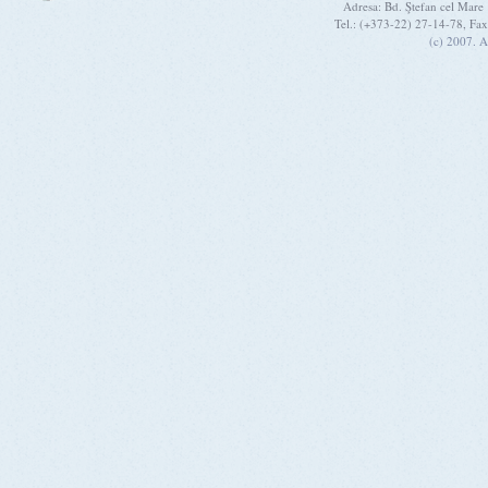
Adresa: Bd. Ştefan cel Mare
Tel.: (+373-22) 27-14-78, Fa
(c) 2007. A