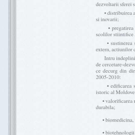
dezvoltarii sferei s
• distribuirea alo
si inovarii;
• pregatirea cadr
scolilor stiintific
• sustinerea si p
extern, actiunilor 
Intru indeplinire
de cercetare-dezvo
ce decurg din dire
2005-2010:
• edificarea stat
istoric al Moldove
• valorificarea r
durabila;
• biomedicina, fa
• biotehnologii ag