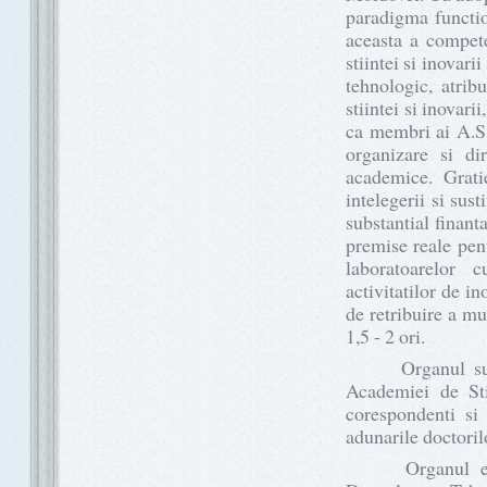
paradigma functio
aceasta a compete
stiintei si inovari
tehnologic, atribu
stiintei si inovarii
ca membri ai A.S.M
organizare si dir
academice. Grati
intelegerii si sus
substantial finanta
premise reale pen
laboratoarelor 
activitatilor de i
de retribuire a mun
1,5 - 2 ori.
Organul suprem
Academiei de Sti
corespondenti si 
adunarile doctorilor
Organul execut