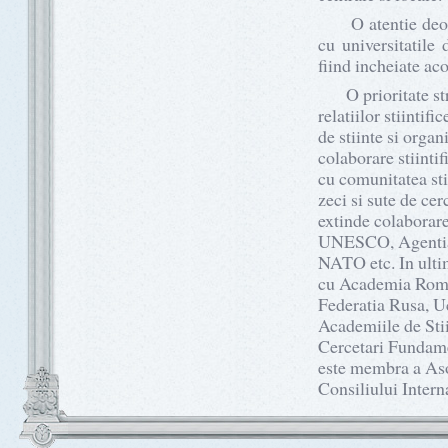
O atentie deosebi
cu universitatile 
fiind incheiate ac
O prioritate stra
relatiilor stiintif
de stiinte si organ
colaborare stiintif
cu comunitatea sti
zeci si sute de cer
extinde colaborar
UNESCO, Agentia I
NATO etc. In ultim
cu Academia Roman
Federatia Rusa, U
Academiile de Sti
Cercetari Fundame
este membra a Asoc
Consiliului Interna