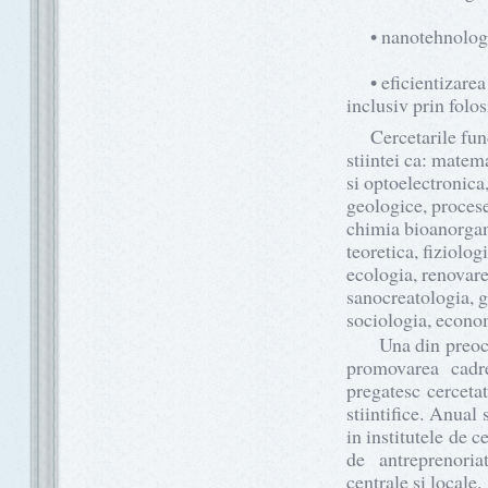
• nanotehnologii, 
• eficientizarea c
inclusiv prin folos
Cercetarile funda
stiintei ca: matema
si optoelectronica
geologice, procese
chimia bioanorgani
teoretica, fiziolo
ecologia, renovarea
sanocreatologia, ge
sociologia, economi
Una din preocupar
promovarea cadre
pregatesc cercetat
stiintifice. Anual
in institutele de ce
de antreprenoria
centrale si locale.