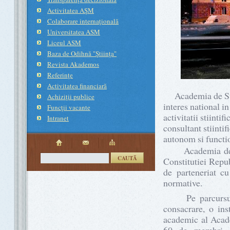
Activitatea AŞM
Colaborare internaţională
Universitatea ASM
Liceul ASM
Baza de Odihnă "Ştiinţa"
Revista Akademos
Referinţe
Activitatea financiară
Academia de Stiin
Achiziţii publice
interes national in
Funcţii vacante
activitatii stiintifi
Intranet
consultant stiintif
autonom si functio
Academia de Stii
CAUTĂ
Constitutiei Repub
de parteneriat cu
normative.
Pe parcursul dez
consacrare, o ins
academic al Acade