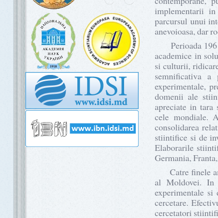
contemporane, pun
implementarii in 
parcursul unui int
anevoioasa, dar rod
Perioada 1961-199
academice in solu
si culturii, ridica
semnificativa a p
experimentale, pre
domenii ale stiin
apreciate in tara
cele mondiale. A
consolidarea relati
stiintifice si de 
Elaborarile stiin
Germania, Franta, J
Catre finele anil
al Moldovei. In c
experimentale si d
cercetare. Efecti
cercetatori stiintif