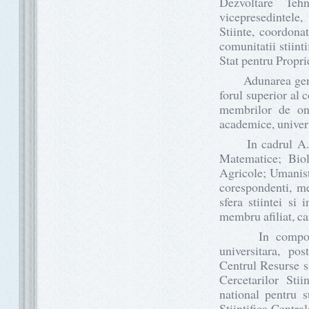
Dezvoltare Tehn
vicepresedintele,
Stiinte, coordonat
comunitatii stiinti
Stat pentru Propri
Adunarea general
forul superior al
membrilor de ono
academice, univers
In cadrul A.S.M.
Matematice; Biol
Agricole; Umanist
corespondenti, mem
sfera stiintei si
membru afiliat, car
In componenta 
universitara, pos
Centrul Resurse s
Cercetarilor Stii
national pentru s
Stiintifica Centra