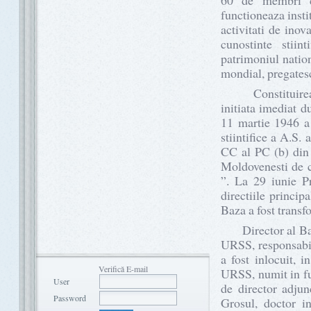
60 de membri c
functioneaza instit
activitati de inov
cunostinte stiin
patrimoniul nation
mondial, pregatesc 
Constituirea se
initiata imediat 
11 martie 1946 a
stiintifice a A.S
CC al PC (b) din 
Moldovenesti de c
”. La 29 iunie P
directiile princip
Baza a fost trans
Director al Bazei
URSS, responsabil 
a fost inlocuit,
Verifică E-mail
URSS, numit in fun
User
de director adju
Password
Grosul, doctor in