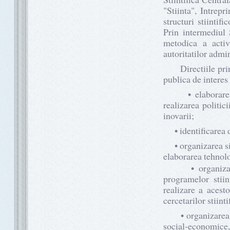
"Stiinta", Intrepr
structuri stiintif
Prin intermediul 
metodica a activi
autoritatilor admin
Directiile princip
publica de interes 
• elaborarea si 
realizarea politici
inovarii;
• identificarea dir
• organizarea si r
elaborarea tehnolo
• organizarea el
programelor stiin
realizare a acest
cercetarilor stiint
• organizarea act
social-economice