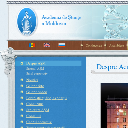
Conducerea
Asambleea
Despre AŞM
Despre Aca
Statutul AŞM
Stilul corporativ
Noutăţi
Galerie foto
Galerie video
Foruri ştiinţifice, expoziţii
Concursuri
Structura AŞM
Consiliul
Cadrul normativ
Transparenţa decizională