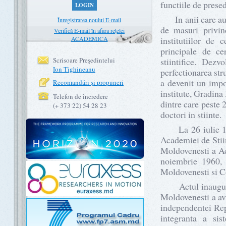
functiile de prese
LOGIN
In anii care au u
Înregistrarea noului E-mail
de masuri privin
Verifică E-mail în afara rețelei
ACADEMICA
institutiilor de c
principale de cer
Scrisoare Preşedintelui
stiintifice. Dezv
Ion Tighineanu
perfectionarea str
a devenit un impor
Recomandări şi propuneri
institute, Gradina
Telefon de încredere
dintre care peste 2
(+ 373 22) 54 28 23
doctori in stiinte.
La 26 iulie 1960
Academiei de Stiin
Moldovenesti a Ac
noiembrie 1960,
Moldovenesti si C
Actul inaugural 
Moldovenesti a av
independentei Rep
integranta a sis