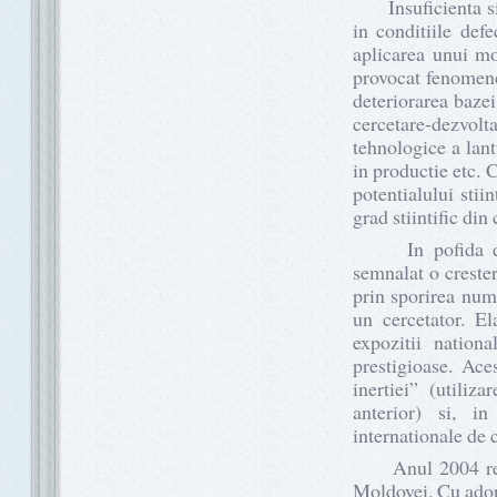
Insuficienta si in
in conditiile def
aplicarea unui mo
provocat fenomene 
deteriorarea bazei
cercetare-dezvolt
tehnologice a lantu
in productie etc. 
potentialului stiin
grad stiintific di
In pofida dific
semnalat o crestere
prin sporirea numar
un cercetator. Ela
expozitii nationa
prestigioase. Ac
inertiei” (utiliza
anterior) si, in 
internationale de 
Anul 2004 reprez
Moldovei. Cu adopt