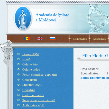
Conducerea
Asambleea
Despre AŞM
Filip Florin-
Noutăţi
Galerie foto
Galerie video
Data naşterii:
1
Specialitatea:
I
Foruri ştiinţifice, expoziţii
Secţia Economice ş
Concursuri
Structura AŞM
Consiliul
Cadrul normativ
Transparenţa decizională
Activitatea AŞM