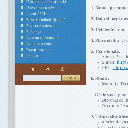
Colaborare internaţională
1. Nume, prenume
Universitatea ASM
Liceul ASM
2. Data si locul nas
Baza de Odihnă "Ştiinţa"
Revista Akademos
3. Cetatenie:
roma
Referinţe
Activitatea financiară
4. Stare civila:
casa
Achiziţii publice
Funcţii vacante
5. Coordonate:
Intranet
·
Adresa: Sos. Ia
·
E-mail:
filipf
·
URL:
http://
6. Studii:
CAUTĂ
·
Institutia: Fa
Grade sau diplome o
·
Diploma de in
·
Doctor in "Aut
7. Titluri stiintifice
·
Academician ( 
·
Cercetator prin