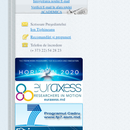
Înregistrarea noului E-mail
Verifică E-mail în afara rețelei
ACADEMICA
Scrisoare Preşedintelui
Ion Tighineanu
Recomandări şi propuneri
Telefon de încredere
(+ 373 22) 54 28 23