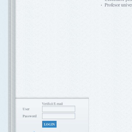
·
Profesor unive
Verifică E-mail
User
Password
LOGIN