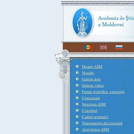
Despre AŞM
Noutăţi
Galerie foto
Galerie video
Foruri ştiinţifice, expoziţii
Concursuri
Structura AŞM
Consiliul
Cadrul normativ
Transparenţa decizională
Activitatea AŞM