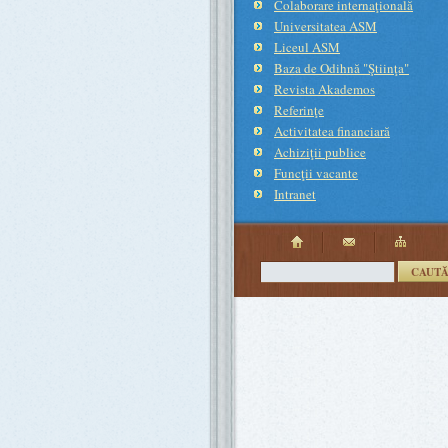
Colaborare internaţională
Universitatea ASM
Liceul ASM
Baza de Odihnă "Ştiinţa"
Revista Akademos
Referinţe
Activitatea financiară
Achiziţii publice
Funcţii vacante
Intranet
CAUT