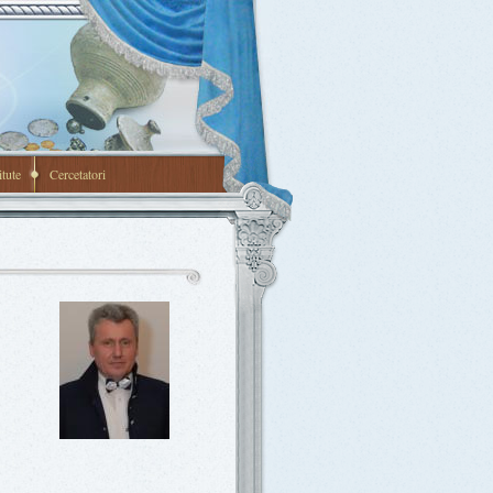
itute
Cercetatori