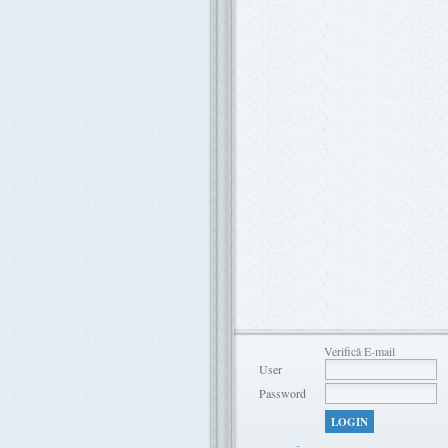
Verifică E-mail
User
Password
LOGIN