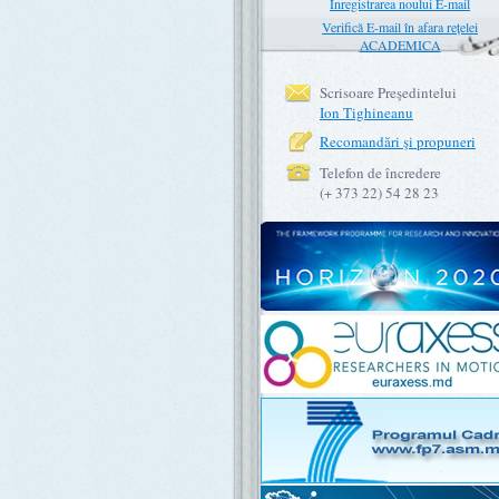
Înregistrarea noului E-mail
Verifică E-mail în afara rețelei
ACADEMICA
Scrisoare Preşedintelui
Ion Tighineanu
Recomandări şi propuneri
Telefon de încredere
(+ 373 22) 54 28 23