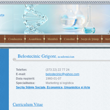
Conducerea
Asambleea
Membrii
Consiliul
Secţii de Ştiinţe
Inst
Belostecinic Grigore
, academician
Telefon:
(373 22) 22 77 24
E-mail:
belostecinic@yahoo.com
Data naşterii:
1960-01-07
Specialitatea:
Marketing si logistica
Secţia Ştiinţe Sociale, Economice, Umanistice şi Arte
Curriculum Vitae