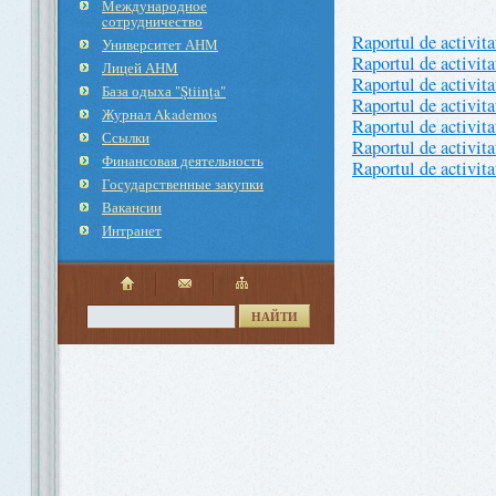
Международное
cотрудничество
Raportul de activita
Университет АНМ
Raportul de activit
Лицей АНМ
Raportul de activit
База одыха "Ştiinţa"
Raportul de activit
Журнал Akademos
Raportul de activit
Ссылки
Raportul de activit
Финансовая деятельность
Raportul de activit
Государственные закупки
Вакансии
Интранет
НАЙТИ