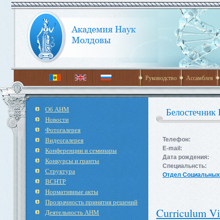
Руководство
Ассамблея
Об АНМ
Белостечник
Новости
Фотогалерея
Видеогалерея
Телефон:
E-mail:
Конференции и семинары
Дата рождения:
Конкурсы и гранты
Специальнсть:
Структура
Отдел Социальных,
ВСНТР
Нормативные акты
Прозрачность принятия решений
Curriculum Vi
Деятельность АНМ