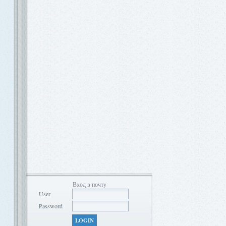
Вход в почту
User
Password
LOGIN