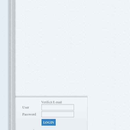
Verifică E-mail
User
Password
LOGIN