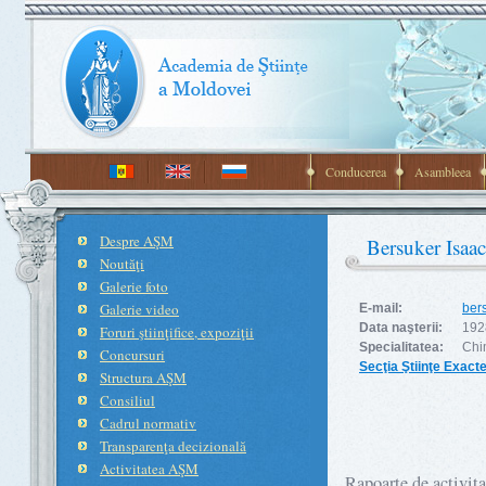
Conducerea
Asambleea
Despre AŞM
Bersuker Isaac
Noutăţi
Galerie foto
Galerie video
E-mail:
ber
Data naşterii:
192
Foruri ştiinţifice, expoziţii
Specialitatea:
Chi
Concursuri
Secţia Ştiinţe Exacte
Structura AŞM
Consiliul
Cadrul normativ
Transparenţa decizională
Activitatea AŞM
Rapoarte de activit