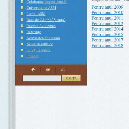
Colaborare internaţională
Pentru anul 2009
Universitatea ASM
Pentru anul 2010
Liceul ASM
Pentru anul 2011
Baza de Odihnă "Ştiinţa"
Pentru anul 2012
Revista Akademos
Pentru anul 2014
Referinţe
Pentru anul 2015
Activitatea financiară
Pentru anul 2017
Achiziţii publice
Pentru anul 2018
Funcţii vacante
Intranet
CAUTĂ