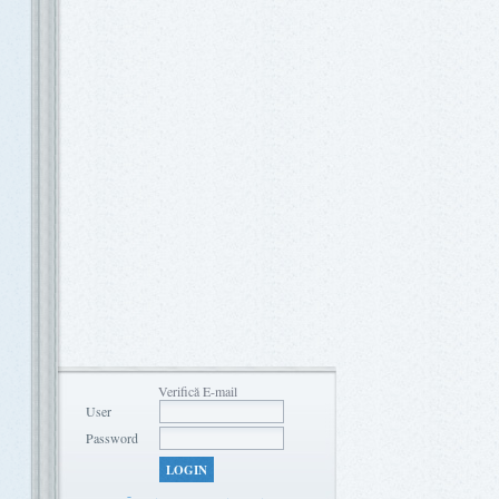
Verifică E-mail
User
Password
LOGIN