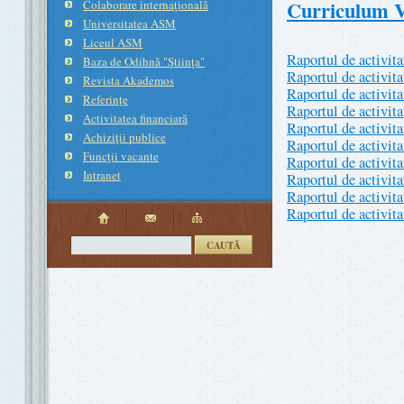
Curriculum V
Colaborare internaţională
Universitatea ASM
Liceul ASM
Raportul de activit
Baza de Odihnă "Ştiinţa"
Raportul de activit
Revista Akademos
Raportul de activit
Referinţe
Raportul de activit
Activitatea financiară
Raportul de activit
Achiziţii publice
Raportul de activit
Funcţii vacante
Raportul de activit
Intranet
Raportul de activit
Raportul de activit
Raportul de activit
CAUTĂ