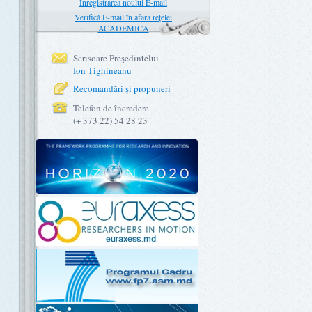
Înregistrarea noului E-mail
Verifică E-mail în afara rețelei
ACADEMICA
Scrisoare Preşedintelui
Ion Tighineanu
Recomandări şi propuneri
Telefon de încredere
(+ 373 22) 54 28 23