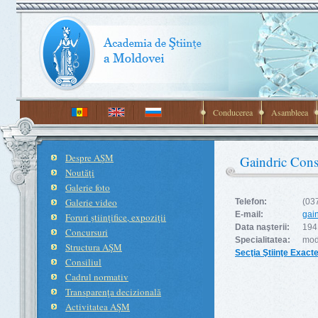
Conducerea
Asambleea
Despre AŞM
Gaindric Cons
Noutăţi
Galerie foto
Galerie video
Telefon:
(03
E-mail:
gai
Foruri ştiinţifice, expoziţii
Data naşterii:
194
Concursuri
Specialitatea:
mod
Structura AŞM
Secţia Ştiinţe Exacte
Consiliul
Cadrul normativ
Transparenţa decizională
Activitatea AŞM