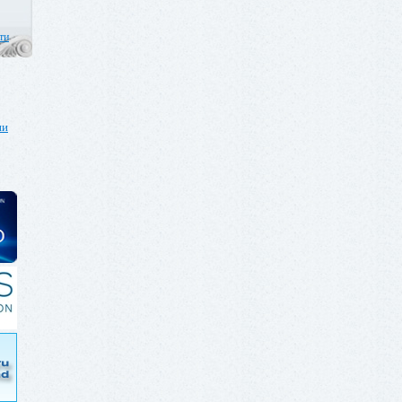
ти
ии