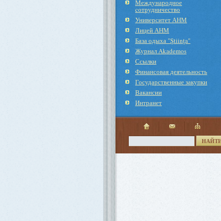
Международное
cотрудничество
Университет АНМ
Лицей АНМ
База одыха "Ştiinţa"
Журнал Akademos
Ссылки
Финансовая деятельность
Государственные закупки
Вакансии
Интранет
НАЙТ