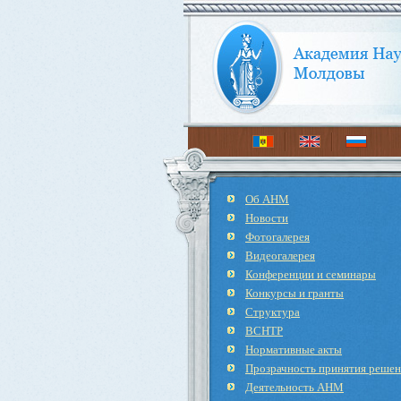
Об АНМ
Новости
Фотогалерея
Видеогалерея
Конференции и семинары
Конкурсы и гранты
Структура
ВСНТР
Нормативные акты
Прозрачность принятия реше
Деятельность АНМ