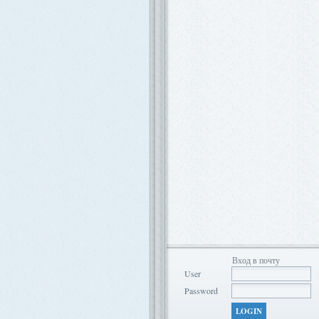
Вход в почту
User
Password
LOGIN