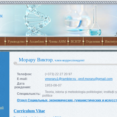
Руководство
Ассамблея
Члены АНМ
ВСНТР
Отделения
Институ
Морару Виктор
, член-корреспондент
Телефон:
(+373) 22 27 20 97
E-mail:
vmoraru1@rambler.ru
;
prof.moraru@gmail.com
Дата
1953-08-07
рождения:
Teoria, istoria și metodologia politologiei; instituții 
Специальнсть:
politice
Отдел Социальных, экономических, гуманистических и искусст
ний
Curriculum Vitae