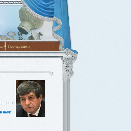
ты
Исследователи
și procese
в наук