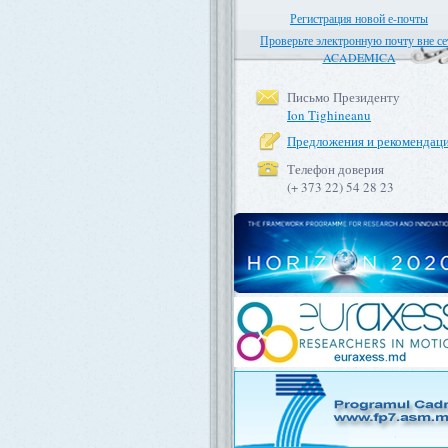
Регистрация новой е-почты
Проверьте электронную почту вне се
ACADEMICA
Письмо Президенту
Ion Tighineanu
Предложения и рекомендац
Телефон доверия
(+ 373 22) 54 28 23