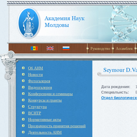
Руководство
Ассамблея
Об АНМ
Seymour D.V
Новости
Фотогалерея
Видеогалерея
Дата рождения:
Специальнсть:
Конференции и семинары
Отдел биологическ
Конкурсы и гранты
Структура
ВСНТР
Нормативные акты
Прозрачность принятия решений
Деятельность АНМ