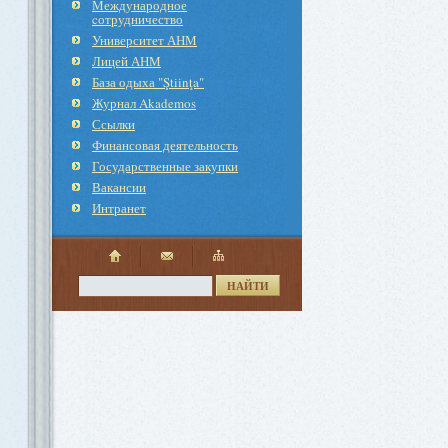
Международное
cотрудничество
Университет АНМ
Лицей АНМ
База одыха "Ştiinţa"
Журнал Akademos
Ссылки
Финансовая деятельность
Государственные закупки
Вакансии
Интранет
НАЙТИ