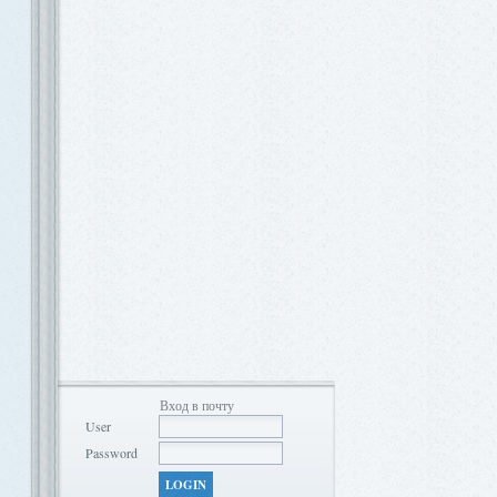
Вход в почту
User
Password
LOGIN