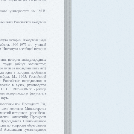
ного университета им. М.В.
ьный член Российской академии
итута истории Академии наук
аботы, 1966-1973 гг. - ученый
м Института всеобщей истории
мени, история международных
 труды (общее количество;
о пяти за последние пять лет)
кая идея в истории: проблемы
ябрь). М., 1995; Российский
: Российские исследования в
авание в вузах, руководство
СССР, 1995-2006 гг. - ректор
кан исторического факультета
 наук.
нологиям при Президенте РФ,
 член коллегии Министерства
миссий историков (российско-
овской комиссий); Президент
 Председателя Национального
ссии по вопросам образования
ой Ассоциации гуманитарного