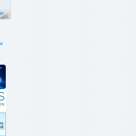
ти
ии