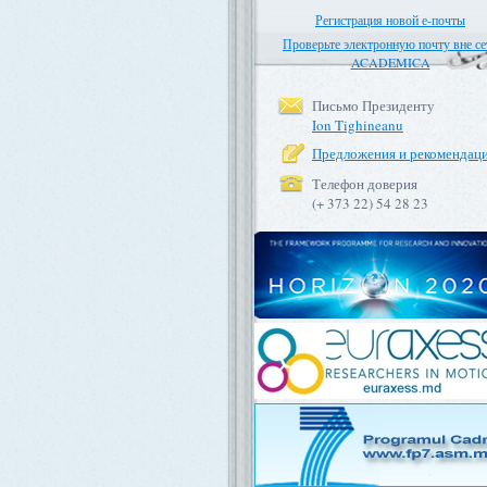
Регистрация новой е-почты
Проверьте электронную почту вне се
ACADEMICA
Письмо Президенту
Ion Tighineanu
Предложения и рекомендац
Телефон доверия
(+ 373 22) 54 28 23