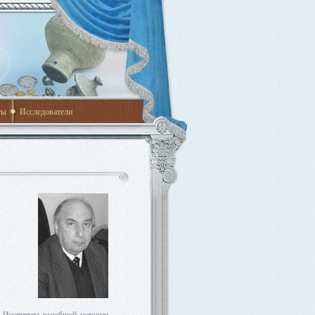
ты
Исследователи
 Института всеобщей истории