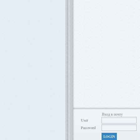
Вход в почту
User
Password
LOGIN