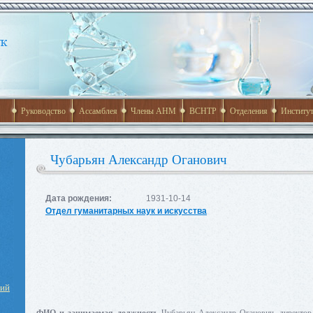
Руководство
Ассамблея
Члены АНМ
ВСНТР
Отделения
Институ
Чубарьян Александр Оганович
Дата рождения:
1931-10-14
Отдел гуманитарных наук и искусства
ний
ФИО и занимаемая должность
Чубарьян Александр Оганович, директор