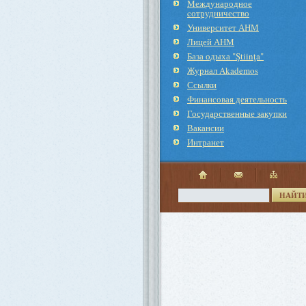
Международное
cотрудничество
Университет АНМ
Лицей АНМ
База одыха "Ştiinţa"
Журнал Akademos
Ссылки
Финансовая деятельность
Государственные закупки
Вакансии
Интранет
НАЙТ