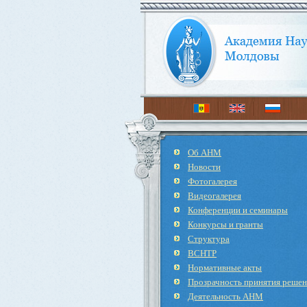
Об АНМ
Новости
Фотогалерея
Видеогалерея
Конференции и семинары
Конкурсы и гранты
Структура
ВСНТР
Нормативные акты
Прозрачность принятия реше
Деятельность АНМ