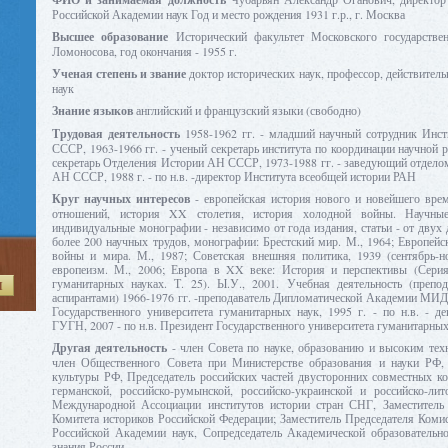
Российской Академии наук Год и место рождения 1931 г.р., г. Москва
Высшее образование
Исторический факультет Московского государствен
Ломоносова, год окончания - 1955 г.
Ученая степень и звание
доктор исторических наук, профессор, действител
наук
Знание языков
английский и французский языки (свободно)
Трудовая деятельность
1958-1962 гг. - младший научный сотрудник Инст
СССР, 1963-1966 гг. - ученый секретарь института по координации научной р
секретарь Отделения Истории АН СССР, 1973-1988 гг. - заведующий отдело
АН СССР, 1988 г. - по н.в. -директор Института всеобщей истории РАН
Круг научных интересов
- европейская история нового и новейшего вре
отношений, история XX столетия, история холодной войны. Научные
индивидуальные монографии - независимо от года издания, статьи - от двух д
более 200 научных трудов, монографии: Брестский мир. М., 1964; Европейс
войны и мира. М., 1987; Советская внешняя политика, 1939 (сентябрь-но
европеизм. М., 2006; Европа в XX веке: История и перспективы (Серия
гуманитарных науках. Т. 25). Ы.У., 2001. Учебная деятельность (препод
И
аспирантами) 1966-1976 гг. -преподаватель Дипломатической Академии МИД 
Государственного университета гуманитарных наук, 1995 г. - по н.в. - де
ГУГН, 2007 - по н.в. Президент Государственного университета гуманитарных
Другая деятельность
- член Совета по науке, образованию и высоким тех
член Общественного Совета при Министерстве образования и науки РФ,
культуры РФ, Председатель российских частей двусторонних совместных ко
германской, российско-румынской, российско-украинской и российско-лит
Международной Ассоциации институтов истории стран СНГ, Заместитель
Комитета историков Российской Федерации; Заместитель Председателя Коми
Российской Академии наук, Сопредседатель Академической образовательн
знания России.