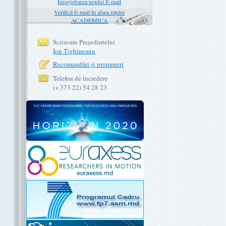
Înregistrarea noului E-mail
Verifică E-mail în afara rețelei
ACADEMICA
Scrisoare Preşedintelui
Ion Tighineanu
Recomandări şi propuneri
Telefon de încredere
(+ 373 22) 54 28 23