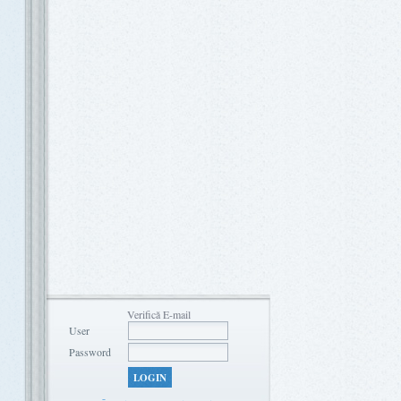
Verifică E-mail
User
Password
LOGIN