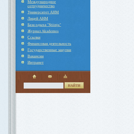
Международное
cотрудничество
Университет АНМ
Лицей АНМ
База одыха "Ştiinţa"
Журнал Akademos
Ссылки
Финансовая деятельность
Государственные закупки
Вакансии
Интранет
НАЙТИ