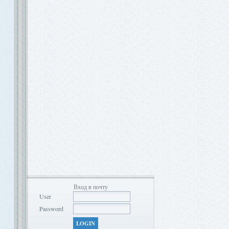
Вход в почту
User
Password
LOGIN