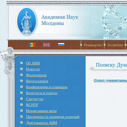
Руководство
Ассамблея
Об АНМ
Попеску Дум
Новости
Фотогалерея
Видеогалерея
Отдел гуманитарны
Конференции и семинары
Конкурсы и гранты
Структура
ВСНТР
Нормативные акты
Прозрачность принятия решений
Деятельность АНМ