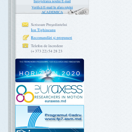
Înregistrarea noului E-mail
Verifică E-mail în afara rețelei
ACADEMICA
Scrisoare Preşedintelui
Ion Tighineanu
Recomandări şi propuneri
Telefon de încredere
(+ 373 22) 54 28 23