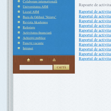
Colaborare internaţională
Rapoarte de activita
Universitatea ASM
Raportul de activit
Liceul ASM
Raportul de activit
Baza de Odihnă "Ştiinţa"
Raportul de activit
Revista Akademos
Raportul de activit
Referinţe
Raportul de activit
Activitatea financiară
Raportul de activit
Achiziţii publice
Raportul de activit
Funcţii vacante
Raportul de activit
Intranet
Raportul de activit
Raportul de activit
Raportul de activit
CAUTĂ