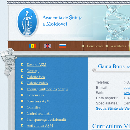
Conducerea
Asambleea
Despre AŞM
Gaina Boris
, a
Noutăţi
Galerie foto
Galerie video
Telefon:
(+3
E-mail:
bga
Foruri ştiinţifice, expoziţii
Web:
www
Concursuri
Data naşterii:
194
Structura AŞM
Specialitatea:
Oen
Consiliul
Secţia Ştiinţe ale Vieţ
Cadrul normativ
Transparenţa decizională
Curriculum Vi
Activitatea AŞM