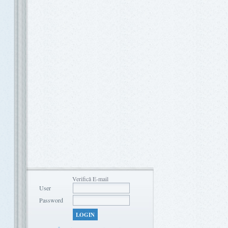
Verifică E-mail
User
Password
LOGIN