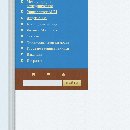
Международное
cотрудничество
Университет АНМ
Лицей АНМ
База одыха "Ştiinţa"
Журнал Akademos
Ссылки
Финансовая деятельность
Государственные закупки
Вакансии
Интранет
НАЙТИ