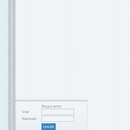
Вход в почту
User
Password
LOGIN