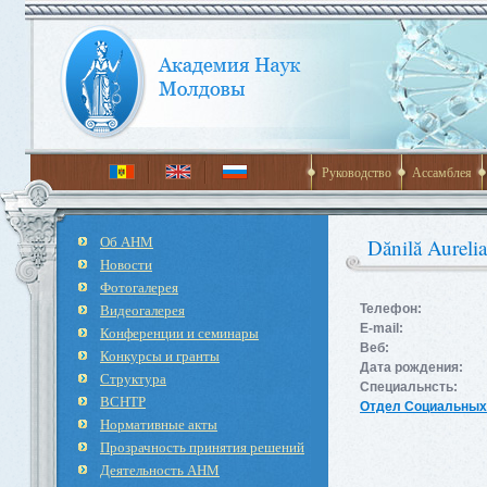
Руководство
Ассамблея
Об АНМ
Dănilă Aureli
Новости
Фотогалерея
Видеогалерея
Телефон:
E-mail:
Конференции и семинары
Веб:
Конкурсы и гранты
Дата рождения:
Структура
Специальнсть:
ВСНТР
Отдел Социальных,
Нормативные акты
Прозрачность принятия решений
Деятельность АНМ