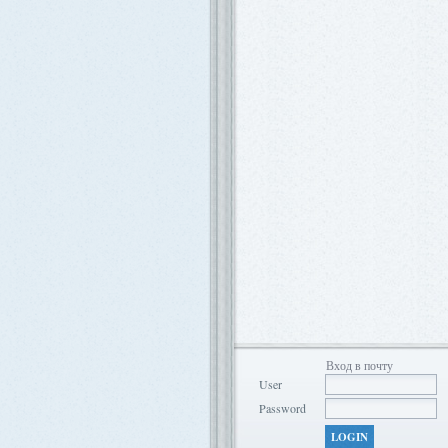
Вход в почту
User
Password
LOGIN