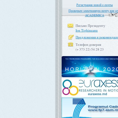
Регистрация новой е-почты
Проверьте электронную почту вне се
ACADEMICA
Письмо Президенту
Ion Tighineanu
Предложения и рекомендац
Телефон доверия
(+ 373 22) 54 28 23