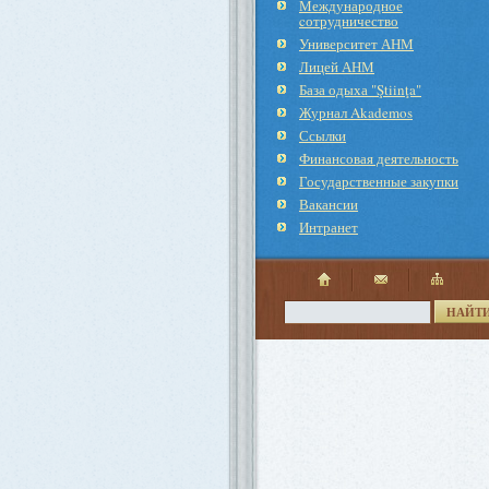
Международное
cотрудничество
Университет АНМ
Лицей АНМ
База одыха "Ştiinţa"
Журнал Akademos
Ссылки
Финансовая деятельность
Государственные закупки
Вакансии
Интранет
НАЙТ