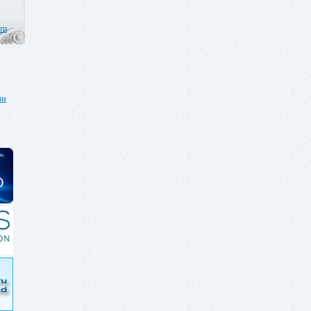
ти
ии