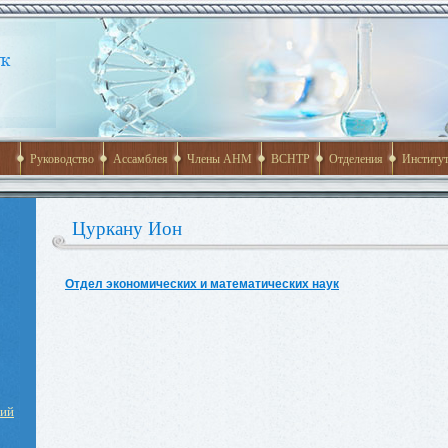
Руководство
Ассамблея
Члены АНМ
ВСНТР
Отделения
Институ
Цуркану Ион
Отдел экономических и математических наук
ний