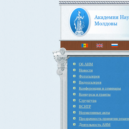
Об АНМ
Новости
Фотогалерея
Видеогалерея
Конференции и семинары
Конкурсы и гранты
Структура
ВСНТР
Нормативные акты
Прозрачность принятия реше
Деятельность АНМ