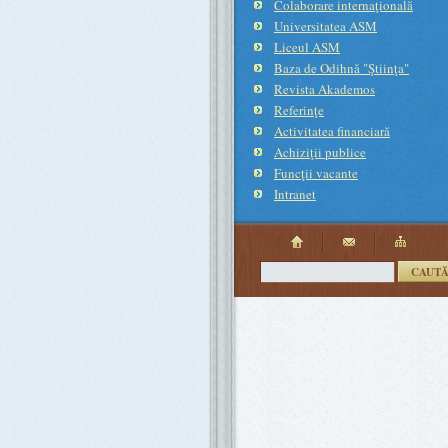
Colaborare internaţională
Universitatea ASM
Liceul ASM
Baza de Odihnă "Ştiinţa"
Revista Akademos
Referinţe
Activitatea financiară
Achiziţii publice
Funcţii vacante
Intranet
CAUT