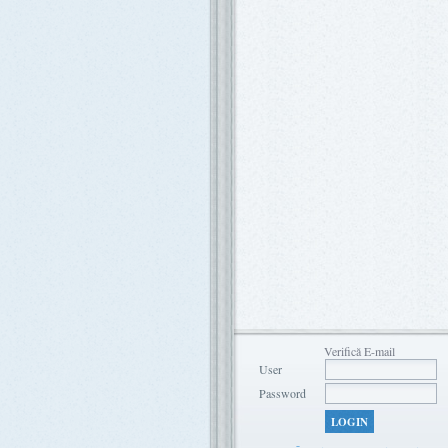
Verifică E-mail
User
Password
LOGIN