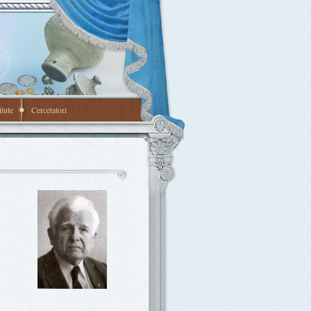
itute
Cercetatori