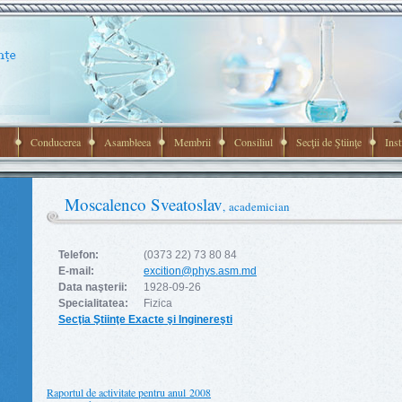
Conducerea
Asambleea
Membrii
Consiliul
Secţii de Ştiinţe
Inst
Moscalenco Sveatoslav
, academician
Telefon:
(0373 22) 73 80 84
E-mail:
excition@phys.asm.md
Data naşterii:
1928-09-26
Specialitatea:
Fizica
Secţia Ştiinţe Exacte şi Inginereşti
Raportul de activitate
pentru anul 2008