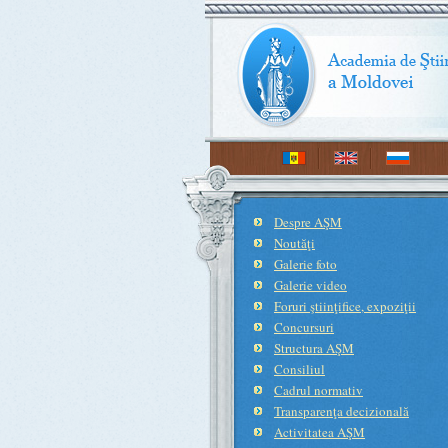
Despre AŞM
Noutăţi
Galerie foto
Galerie video
Foruri ştiinţifice, expoziţii
Concursuri
Structura AŞM
Consiliul
Cadrul normativ
Transparenţa decizională
Activitatea AŞM