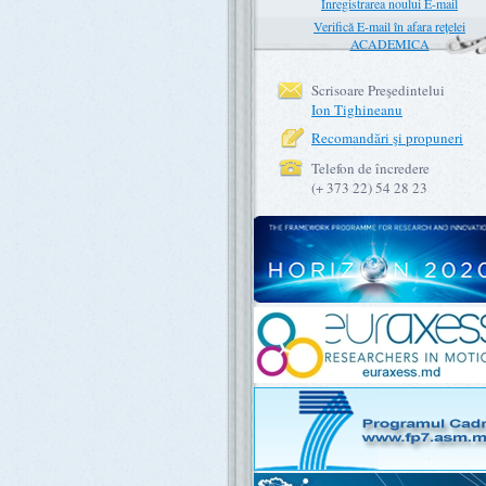
Înregistrarea noului E-mail
Verifică E-mail în afara rețelei
ACADEMICA
Scrisoare Preşedintelui
Ion Tighineanu
Recomandări şi propuneri
Telefon de încredere
(+ 373 22) 54 28 23