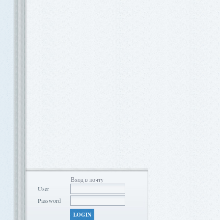
Вход в почту
User
Password
LOGIN