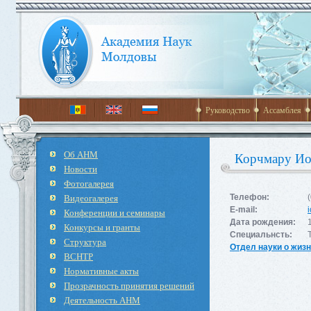
Руководство
Ассамблея
Об АНМ
Корчмару И
Новости
Фотогалерея
Видеогалерея
Телефон:
E-mail:
Конференции и семинары
Дата рождения:
Конкурсы и гранты
Специальнсть:
Структура
Отдел науки о жиз
ВСНТР
Нормативные акты
Прозрачность принятия решений
Деятельность АНМ