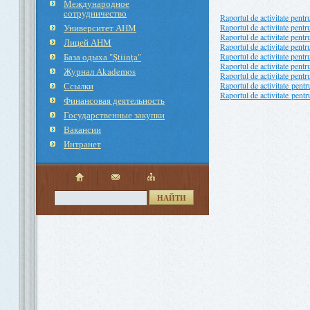
Международное
cотрудничество
Raportul de activitate pent
Университет АНМ
Raportul de activitate pent
Raportul de activitate pent
Лицей АНМ
Raportul de activitate pent
База одыха "Ştiinţa"
Raportul de activitate pent
Raportul de activitate pent
Журнал Akademos
Raportul de activitate pent
Ссылки
Raportul de activitate pent
Raportul de activitate pent
Финансовая деятельность
Государственные закупки
Вакансии
Интранет
НАЙТИ