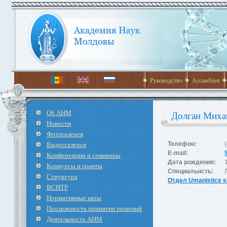
Руководство
Ассамблея
Об АНМ
Долган Миха
Новости
Фотогалерея
Видеогалерея
Телефон:
E-mail:
Конференции и семинары
Дата рождения:
Конкурсы и гранты
Специальнсть:
Структура
Отдел Umanistice și
ВСНТР
Нормативные акты
Прозрачность принятия решений
Деятельность АНМ