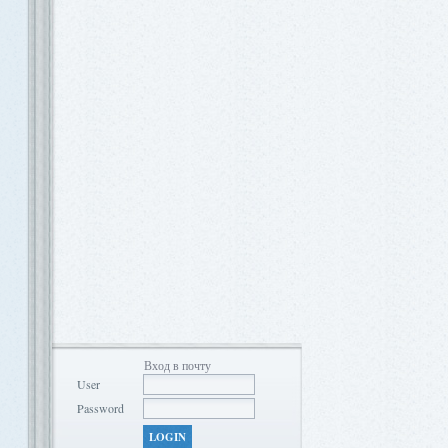
Вход в почту
User
Password
LOGIN