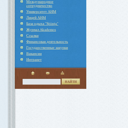
Международное
cотрудничество
Университет АНМ
Лицей АНМ
База одыха "Ştiinţa"
Журнал Akademos
Ссылки
Финансовая деятельность
Государственные закупки
Вакансии
Интранет
НАЙТИ