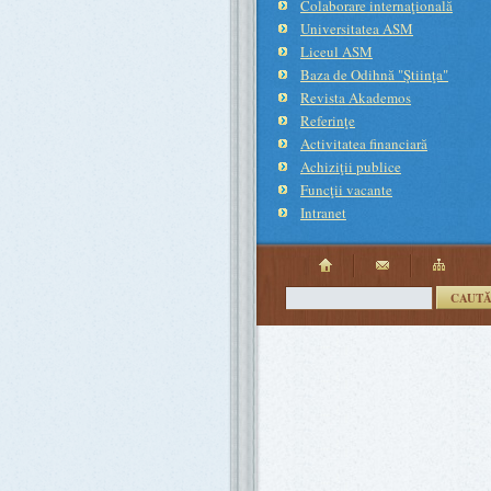
Colaborare internaţională
Universitatea ASM
Liceul ASM
Baza de Odihnă "Ştiinţa"
Revista Akademos
Referinţe
Activitatea financiară
Achiziţii publice
Funcţii vacante
Intranet
CAUT