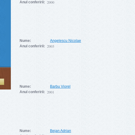
2000
Anul conferirii:
Nume:
Angelescu Nicolae
2003
Anul conferirii:
Ă
Nume:
Barbu Viorel
2001
Anul conferirii:
Nume:
Bejan Adrian