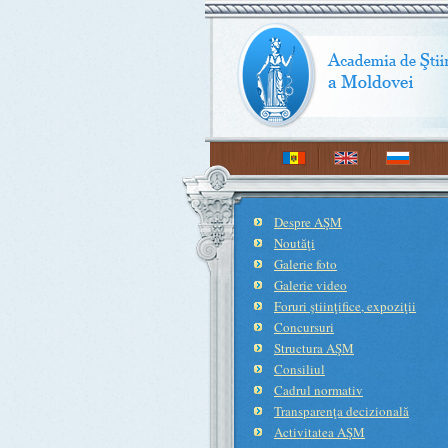
Despre AŞM
Noutăţi
Galerie foto
Galerie video
Foruri ştiinţifice, expoziţii
Concursuri
Structura AŞM
Consiliul
Cadrul normativ
Transparenţa decizională
Activitatea AŞM