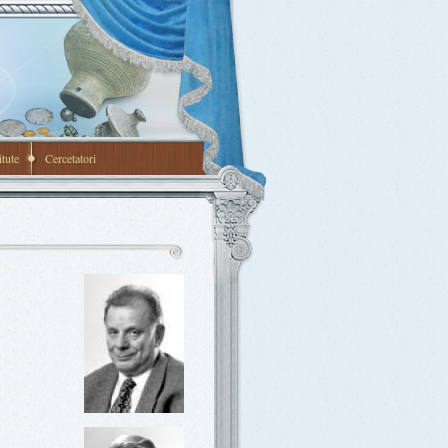
itute
Cercetatori