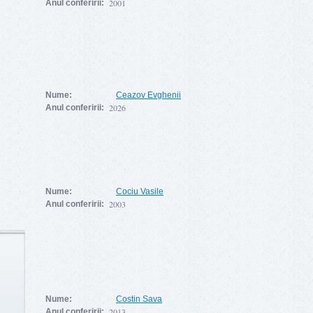
2001
Anul conferirii:
Nume:
Ceazov Evghenii
2026
Anul conferirii:
Nume:
Cociu Vasile
2003
Anul conferirii:
Nume:
Costin Sava
2013
Anul conferirii: