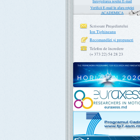
Înregistrarea noului E-mail
Verifică E-mail în afara rețelei
ACADEMICA
Scrisoare Preşedintelui
Ion Tighineanu
Recomandări şi propuneri
Telefon de încredere
(+ 373 22) 54 28 23