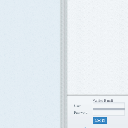
Verifică E-mail
User
Password
LOGIN