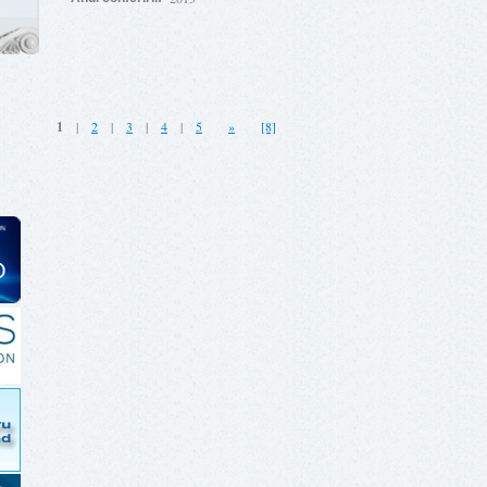
1
|
2
|
3
|
4
|
5
»
[8]