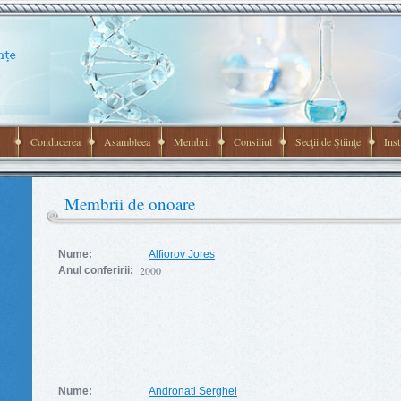
Conducerea
Asambleea
Membrii
Consiliul
Secţii de Ştiinţe
Inst
Membrii de onoare
Nume:
Alfiorov Jores
2000
Anul conferirii:
Nume:
Andronati Serghei