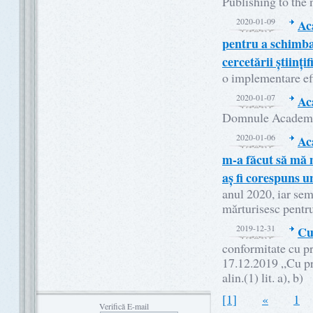
Publishing to the 
2020-01-09
Ac
pentru a schimba 
cercetării științif
o implementare efi
2020-01-07
Ac
Domnule Academ
2020-01-06
Ac
m-a făcut să mă m
aș fi corespuns u
anul 2020, iar semn
mărturisesc pentru 
2019-12-31
Cu
conformitate cu p
17.12.2019 „Cu pri
alin.(1) lit. a), b)
[1]
«
1
Verifică E-mail