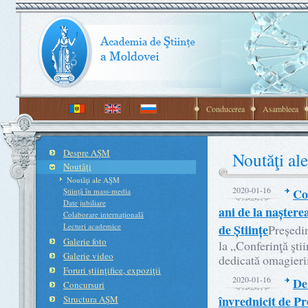
Conducerea
Asambleea
Despre AŞM
Noutăţi a
Noutăţi
Noutăţi ale AŞM
2020-01-16
Co
Ştiinţă în mass-media
Date jubiliare
ani de la naștere
Colaborare internaţională
Lecturi academice
de Științe
Președin
Galerie foto
la „Conferinţă ştii
Galerie video
dedicată omagierii
Foruri ştiinţifice, expoziţii
2020-01-16
De
Concursuri
învrednicit de P
Structura AŞM