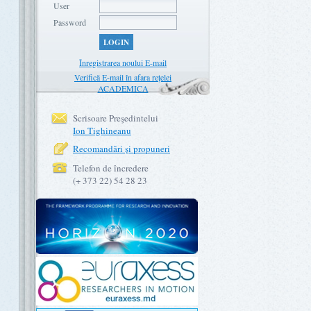
User
Password
LOGIN
Înregistrarea noului E-mail
Verifică E-mail în afara rețelei
ACADEMICA
Scrisoare Preşedintelui
Ion Tighineanu
Recomandări şi propuneri
Telefon de încredere
(+ 373 22) 54 28 23