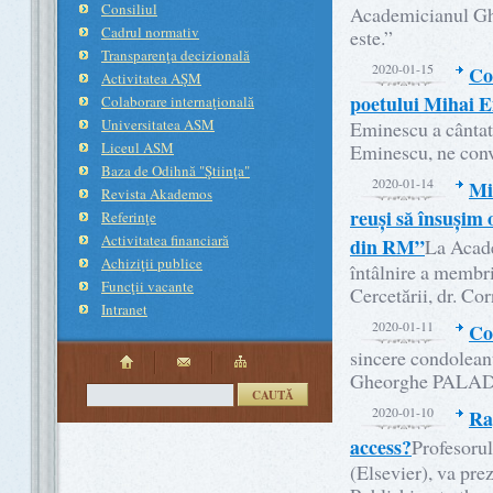
Consiliul
Academicianul Ghe
Cadrul normativ
este.”
Transparenţa decizională
2020-01-15
Co
Activitatea AŞM
poetului Mihai 
Colaborare internaţională
Universitatea ASM
Eminescu a cântat 
Liceul ASM
Eminescu, ne con
Baza de Odihnă "Ştiinţa"
2020-01-14
Mi
Revista Akademos
reuși să însușim 
Referinţe
Activitatea financiară
din RM”
La Acade
Achiziţii publice
întâlnire a membril
Funcţii vacante
Cercetării, dr. Co
Intranet
2020-01-11
Co
sincere condolean
Gheorghe PALADI, 
CAUTĂ
2020-01-10
Ra
access?
Profesoru
(Elsevier), va prez