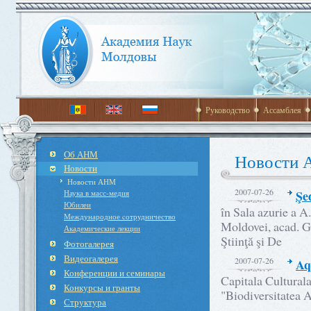
Руководство
Ассамблея
Об АНМ
Новости
Новости
Новости АНМ
2007-07-26
Şe
Наука в масс-медия
Юбилеи
în Sala azurie a A
Международное cотрудничество
Moldovei, acad. G
Академические лекции
Ştiinţă şi De
Фотогалерея
Видеогалерея
2007-07-26
Aq
Конференции и семинары
Capitala Cultural
Конкурсы и гранты
"Biodiversitatea 
Структура