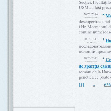
Secţiei, facultăţi
USM au fost prezen
2007-07-16
Ma
descoperirea unei
i.Hr. Mormantul de
contine numeroase
2007-07-13
Но
исследователями
полоний предпо
2007-07-13
Ce
de apariţia calcul
români de la Univ
genetică ce poate d
[1]
«
636