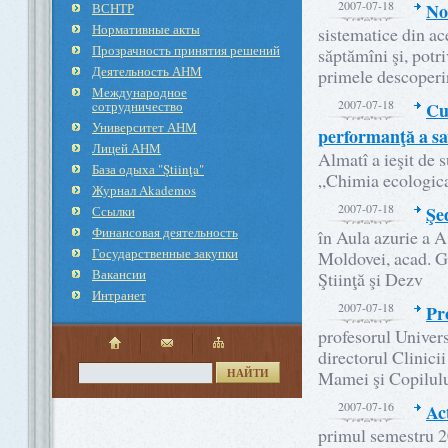
2007-07-18
No
ВСНТР
Нормативные акты
sistematice din ac
Прозрачность принятия решений
săptămîni şi, potr
Деятельность АНМ
primele descoperir
Международное
2007-07-18
cотрудничество
Cu
Университет АНМ
performanţă a sa
Лицей АНМ
Almatî a ieşit de 
База одыха "Ştiinţa"
„Chimia ecologica
Журнал Akademos
2007-07-18
Şe
Ссылки
Финансовая деятельность
în Aula azurie a A
Государственные закупки
Moldovei, acad. G
Вакансии
Ştiinţă şi Dezv
Интранет
2007-07-18
Pr
profesorul Univers
directorul Clinicii
НАЙТИ
Mamei şi Copilulu
2007-07-16
Ac
primul semestru 2