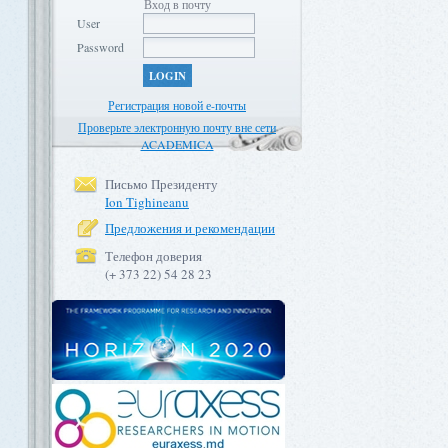
Вход в почту
User
Password
LOGIN
Регистрация новой е-почты
Проверьте электронную почту вне сети
ACADEMICA
Письмо Президенту
Ion Tighineanu
Предложения и рекомендации
Телефон доверия
(+ 373 22) 54 28 23