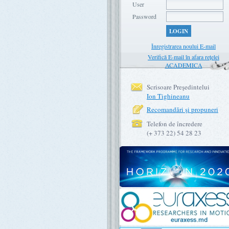
User
Password
LOGIN
Înregistrarea noului E-mail
Verifică E-mail în afara rețelei
ACADEMICA
Scrisoare Preşedintelui
Ion Tighineanu
Recomandări şi propuneri
Telefon de încredere
(+ 373 22) 54 28 23