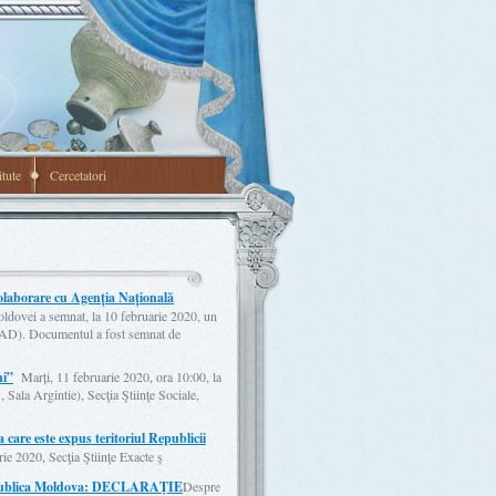
itute
Cercetatori
olaborare cu Agenția Națională
ldovei a semnat, la 10 februarie 2020, un
AD). Documentul a fost semnat de
ni”
Marți, 11 februarie 2020, ora 10:00, la
Sala Argintie), Secţia Ştiinţe Sociale,
a care este expus teritoriul Republicii
ie 2020, Secţia Ştiinţe Exacte ş
 Republica Moldova: DECLARAŢIE
Despre