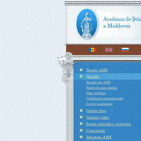
Despre AŞM
Noutăţi
Noutăţi ale AŞM
Ştiinţă în mass-media
Date jubiliare
Colaborare internaţională
Lecturi academice
Galerie foto
Galerie video
Foruri ştiinţifice, expoziţii
Concursuri
Structura AŞM