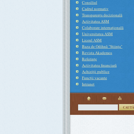
Consiliul
Cadrul normativ
Transparenţa decizională
Activitatea AŞM
Colaborare internaţională
Universitatea ASM
Liceul ASM
Baza de Odihnă "Ştiinţa"
Revista Akademos
Referinţe
Activitatea financiară
Achiziţii publice
Funcţii vacante
Intranet
CAUT