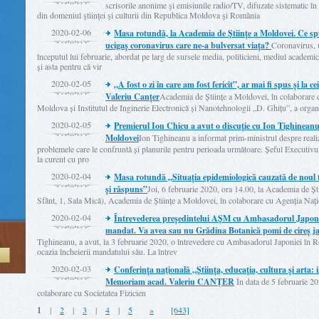
scrisorile anonime şi emisiunile radio/TV, difuzate sistematic în a
din domeniul ştiinţei şi culturii din Republica Moldova şi România
2020-02-06
Masa rotundă, la Academia de Științe a Moldovei. Ce spun
ucigaș coronavirus care ne-a bulversat viața?
Coronavirus, u
începutul lui februarie, abordat pe larg de sursele media, politicieni, mediul academic
și asta pentru că vir
2020-02-05
„A fost o zi în care am fost fericit”, ar mai fi spus și la 
Valeriu Canțer
Academia de Științe a Moldovei, în colaborare c
Moldova și Institutul de Inginerie Electronică și Nanotehnologii „D. Ghițu”, a organi
2020-02-05
Premierul Ion Chicu a avut o discuție cu Ion Tighineanu,
Moldovei
Ion Tighineanu a informat prim-ministrul despre realiz
problemele care le confruntă și planurile pentru perioada următoare. Șeful Executivu
la curent cu pro
2020-02-04
Masa rotundă „Situația epidemiologică cauzată de noul 
și răspuns”
Joi, 6 februarie 2020, ora 14.00, la Academia de Șt
Sfânt, 1, Sala Mică), Academia de Științe a Moldovei, în colaborare cu Agenția Naț
2020-02-04
Întrevederea președintelui AȘM cu Ambasadorul Japonie
mandat. Va avea sau nu Grădina Botanică pomi de cireș j
Tighineanu, a avut, la 3 februarie 2020, o întrevedere cu Ambasadorul Japoniei î
ocazia încheierii mandatului său. La întrev
Ă
2020-02-03
Conferința naţională „Știința, educația, cultura și arta:
Memoriam acad. Valeriu CANŢER
În data de 5 februarie 2
colaborare cu Societatea Fizicien
1
|
2
|
3
|
4
|
5
»
[643]