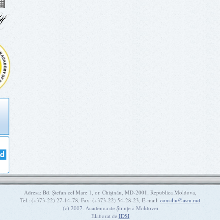
Adresa: Bd. Ştefan cel Mare 1, or. Chişinău, MD-2001, Republica Moldova,
Tel.: (+373-22) 27-14-78, Fax: (+373-22) 54-28-23, E-mail:
consiliu@asm.md
(c) 2007. Academia de Ştiinţe a Moldovei
Elaborat de
IDSI