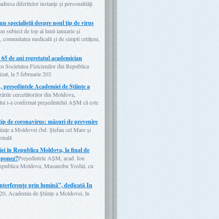
dresa diferitelor instanţe şi personalităţi
 specialiștii despre noul tip de virus
n subiect de top al lunii ianuarie și
, comunitatea medicală și de simpli cetățeni,
cei 65 de ani regretatul academician
u Societatea Fizicienilor din Republica
zat, la 5 februarie 202
 președintele Academiei de Științe a
ările cercetătorilor din Moldova,
lui i-a confirmat președintelui AȘM că este
tip de coronavirus: măsuri de prevenire
iințe a Moldovei (bd. Ştefan cel Mare şi
ională
i în Republica Moldova, la final de
aponez?
Președintele AȘM, acad. Ion
n Republica Moldova, Masanobu Yoshii, cu
 interferențe prin lumină”, dedicată In
020, Academia de Științe a Moldovei, în