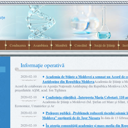
Conducerea
Asambleea
Membrii
Consiliul
Secţii de Ştiinţe
Inst
Informaţie operativă
2020-02-10
Academia de Științe a Moldovei a semnat un Acord de c
Antidoping din Republica Moldova
Academia de Științe a Mo
Acord de colaborare cu Agenția Națională Antidoping din Republica Moldova (AN
președintele AȘM, acad. Ion Tighinea
2020-02-10
Conferința științifică „Interpreta Maria Cebotari: 110 a
Academia de Științe a Moldovei (bd. Ştefan cel Mare şi Sfânt, 1, 
Economice, Umanistice și Ar
2020-02-10
Prelegere publică „Problemele reducerii riscului seismic l
Moldova” susţinută de dr. Igor Nicoara
În data de 13 februar
2020-02-10
În atenţia comunităţii academice şi mass-media din