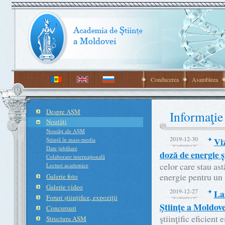
Conducerea
Asambleea
Despre AŞM
Informaţie
Noutăţi
Noutăţi ale AŞM
2019-12-30
Vi
Ştiinţă în mass-media
Date jubiliare
doză de energie 
Colaborare internaţională
celor care stau as
Lecturi academice
energie pentru un
Galerie foto
Galerie video
2019-12-27
La
Foruri ştiinţifice, expoziţii
Ştiinţe a Moldove
Concursuri
ştiinţific eficient
Structura AŞM