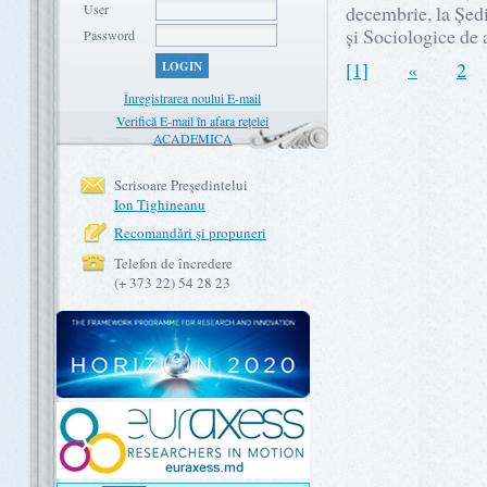
User
decembrie, la Ședin
și Sociologice de 
Password
[1]
«
2
LOGIN
Înregistrarea noului E-mail
Verifică E-mail în afara rețelei
ACADEMICA
Scrisoare Preşedintelui
Ion Tighineanu
Recomandări şi propuneri
Telefon de încredere
(+ 373 22) 54 28 23