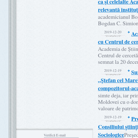
ca şi celelalte A
relevantă institu
academicianul Bo
Bogdan C. Simion
2019-12-20
Ac
cu Centrul de ce
Academia de Știin
Centrul de cercetă
semnat la 20 dece
2019-12-19
Su
„Ștefan cel Mare”
compozitorul-ac
simte deja, iar pr
Moldovei cu o dona
valoare de patrim
2019-12-19
Pr
Consiliului științ
Sociologice
Președ
Verifică E-mail