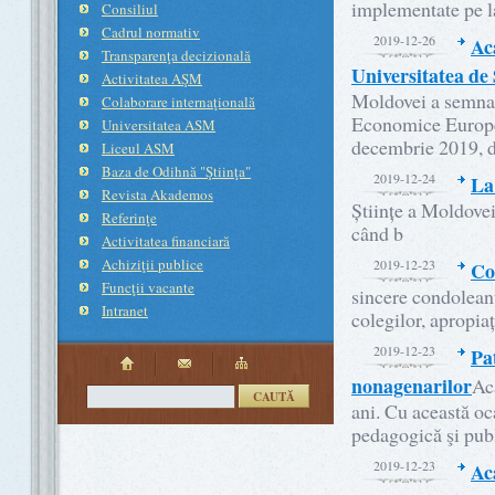
implementate pe la
Consiliul
Cadrul normativ
2019-12-26
Ac
Transparenţa decizională
Universitatea de
Activitatea AŞM
Moldovei a semnat 
Colaborare internaţională
Economice Europe
Universitatea ASM
decembrie 2019, d
Liceul ASM
Baza de Odihnă "Ştiinţa"
2019-12-24
La
Revista Akademos
Științe a Moldovei,
Referinţe
când b
Activitatea financiară
Achiziţii publice
2019-12-23
Co
Funcţii vacante
sincere condolean
Intranet
colegilor, apropia
2019-12-23
Pa
nonagenarilor
Ac
CAUTĂ
ani. Cu această oca
pedagogică şi publ
2019-12-23
Ac